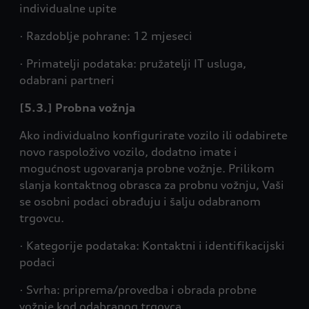
individualne upite
· Razdoblje pohrane: 12 mjeseci
· Primatelji podataka: pružatelji IT usluga,
odabrani partneri
[5.3.] Probna vožnja
Ako individualno konfigurirate vozilo ili odabirete
novo raspoloživo vozilo, dodatno imate i
mogućnost ugovaranja probne vožnje. Prilikom
slanja kontaktnog obrasca za probnu vožnju, Vaši
se osobni podaci obrađuju i šalju odabranom
trgovcu.
· Kategorije podataka: Kontaktni i identifikacijski
podaci
· Svrha: priprema/provedba i obrada probne
vožnje kod odabranog trgovca