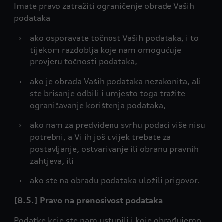
Imate pravo zatražiti ograničenje obrade Vaših
podataka
›
ako osporavate točnost Vaših podataka, i to
tijekom razdoblja koje nam omogućuje
provjeru točnosti podataka,
›
ako je obrada Vaših podataka nezakonita, ali
ste brisanje odbili i umjesto toga tražite
ograničavanje korištenja podataka,
›
ako nam za predviđenu svrhu podaci više nisu
potrebni, a Vi ih još uvijek trebate za
postavljanje, ostvarivanje ili obranu pravnih
zahtjeva, ili
›
ako ste na obradu podataka uložili prigovor.
[8.5.] Pravo na prenosivost podataka
Podatke koje ste nam ustupili i koje obrađujemo