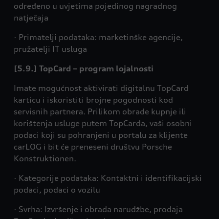
određeno u uvjetima pojedinog nagradnog
natječaja
· Primatelji podataka: marketinške agencije,
pružatelji IT usluga
[5.9.] TopCard – program lojalnosti
Imate mogućnost aktivirati digitalnu TopCard
karticu i iskoristiti brojne pogodnosti kod
servisnih partnera. Prilikom obrade kupnje ili
korištenja usluge putem TopCarda, vaši osobni
podaci koji su pohranjeni u portalu za klijente
carLOG i bit će preneseni društvu Porsche
Konstruktionen.
· Kategorije podataka: Kontaktni i identifikacijski
podaci, podaci o vozilu
· Svrha: Izvršenje i obrada narudžbe, prodaja