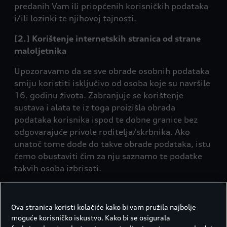
predanih Vam ili priopćenih korisničkih podataka
i/ili lozinki te njihovoj tajnosti.
[2.] Korištenje internetskih stranica od strane
maloljetnika
Upozoravamo da se sve obrade osobnih podataka
smiju koristiti isključivo od osoba koje su navršile
16. godinu života. Zabranjuje se korištenje
sustava i alata te iz toga proizišla obrada
podataka korisnika ispod te dobne granice bez
odgovarajuće privole roditelja/skrbnika. Ako
unatoč tome dođe do takve obrade podataka, istu
ćemo obustaviti čim za nju saznamo te podatke
takvih osoba izbrisati.
[3.] Prikupljanje i obrada osobnih podataka
Ova stranica koristi kolačiće kako bi vam pružila najbolje
[3.1.] Podaci koje ste Vi stavili na raspolaganje
moguće korisničko iskustvo. Kako bi se osigurala