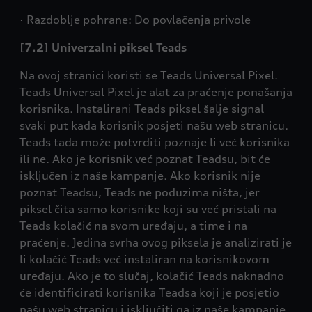
· Razdoblje pohrane: Do povlačenja privole
[7.2] Univerzalni piksel Teads
Na ovoj stranici koristi se Teads Universal Pixel.
Teads Universal Pixel je alat za praćenje ponašanja
korisnika. Instalirani Teads piksel šalje signal
svaki put kada korisnik posjeti našu web stranicu.
Teads tada može potvrditi poznaje li već korisnika
ili ne. Ako je korisnik već poznat Teadsu, bit će
isključen iz naše kampanje. Ako korisnik nije
poznat Teadsu, Teads ne poduzima ništa, jer
piksel čita samo korisnike koji su već pristali na
Teads kolačić na svom uređaju, a time i na
praćenje. Jedina svrha ovog piksela je analizirati je
li kolačić Teads već instaliran na korisnikovom
uređaju. Ako je to slučaj, kolačić Teads naknadno
će identificirati korisnika Teadsa koji je posjetio
našu web stranicu i isključiti ga iz naše kampanje.