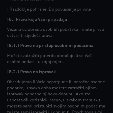
· Razdoblje pohrane: Do povlačenja privole
[8.] Prava koja Vam pripadaju
Vezano uz obradu osobnih podataka, imate pravo
ostvariti sljedeća prava:
[8.1.] Pravo na pristup osobnim podacima
Možete zatražiti potvrdu obrađuju li se Vaši
osobni podaci i u kojoj mjeri.
[8.2.] Pravo na ispravak
Obrađujemo li Vaše nepotpune ili netočne osobne
podatke, u svako doba možete zatražiti njihov
ispravak odnosno njihovu dopunu. Ako ste
uspostavili korisnički račun, u svakom trenutku
možete sami pristupiti svojim osobnim podacima
te iste sami ispraviti ili dopuniti. Povrh toga svoj