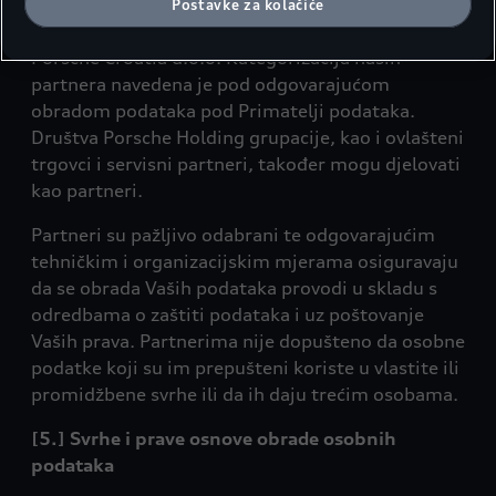
osobnih podataka samo, već za to koristi pomoć
Postavke za kolačiće
stranice.
partnera, koji djeluju po nalogu i uputi društva
Porsche Croatia d.o.o. Kategorizacija naših
partnera navedena je pod odgovarajućom
obradom podataka pod Primatelji podataka.
Društva Porsche Holding grupacije, kao i ovlašteni
trgovci i servisni partneri, također mogu djelovati
kao partneri.
Partneri su pažljivo odabrani te odgovarajućim
tehničkim i organizacijskim mjerama osiguravaju
da se obrada Vaših podataka provodi u skladu s
odredbama o zaštiti podataka i uz poštovanje
Vaših prava. Partnerima nije dopušteno da osobne
podatke koji su im prepušteni koriste u vlastite ili
promidžbene svrhe ili da ih daju trećim osobama.
[5.] Svrhe i prave osnove obrade osobnih
podataka