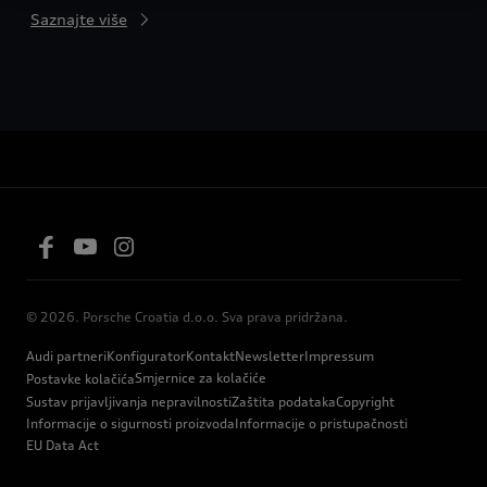
Saznajte više
© 2026. Porsche Croatia d.o.o. Sva prava pridržana.
Audi partneri
Konfigurator
Kontakt
Newsletter
Impressum
Smjernice za kolačiće
Postavke kolačića
Sustav prijavljivanja nepravilnosti
Zaštita podataka
Copyright
Informacije o sigurnosti proizvoda
Informacije o pristupačnosti
EU Data Act