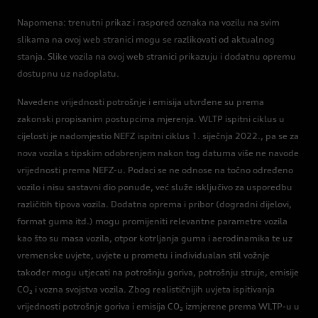
Napomena: trenutni prikaz i raspored oznaka na vozilu na svim
slikama na ovoj web stranici mogu se razlikovati od aktualnog
stanja. Slike vozila na ovoj web stranici prikazuju i dodatnu opremu
dostupnu uz nadoplatu.
Navedene vrijednosti potrošnje i emisija utvrđene su prema
zakonski propisanim postupcima mjerenja. WLTP ispitni ciklus u
cijelosti je nadomjestio NEFZ ispitni ciklus 1. siječnja 2022., pa se za
nova vozila s tipskim odobrenjem nakon tog datuma više ne navode
vrijednosti prema NEFZ-u. Podaci se ne odnose na točno određeno
vozilo i nisu sastavni dio ponude, već služe isključivo za usporedbu
različitih tipova vozila. Dodatna oprema i pribor (dogradni dijelovi,
format guma itd.) mogu promijeniti relevantne parametre vozila
kao što su masa vozila, otpor kotrljanja guma i aerodinamika te uz
vremenske uvjete, uvjete u prometu i individualan stil vožnje
također mogu utjecati na potrošnju goriva, potrošnju struje, emisije
CO₂ i vozna svojstva vozila. Zbog realističnijih uvjeta ispitivanja
vrijednosti potrošnje goriva i emisija CO₂ izmjerene prema WLTP-u u