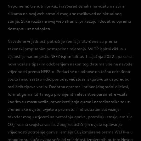
Napomena: trenutni prikaz i raspored oznaka na vozilu na svim
slikama na ovoj web stranici mogu se razlikovati od aktualnog
stanja. Slike vozila na ovoj web stranici prikazuju i dodatnu opremu
dostupnu uz nadoplatu.
Navedene vrijednosti potrošnje i emisija utvrđene su prema
zakonski propisanim postupcima mjerenja. WLTP ispitni ciklus u
cijelosti je nadomjestio NEFZ ispitni ciklus 1. siječnja 2022., pa se za
nova vozila s tipskim odobrenjem nakon tog datuma više ne navode
vrijednosti prema NEFZ-u. Podaci se ne odnose na točno određeno
vozilo i nisu sastavni dio ponude, već služe isključivo za usporedbu
različitih tipova vozila. Dodatna oprema i pribor (dogradni dijelovi,
format guma itd.) mogu promijeniti relevantne parametre vozila
kao što su masa vozila, otpor kotrljanja guma i aerodinamika te uz
vremenske uvjete, uvjete u prometu i individualan stil vožnje
također mogu utjecati na potrošnju goriva, potrošnju struje, emisije
CO₂ i vozna svojstva vozila. Zbog realističnijih uvjeta ispitivanja
vrijednosti potrošnje goriva i emisija CO₂ izmjerene prema WLTP-u u
mnogim su slučajevima veće od vrijednosti izmjerenih putem Novog