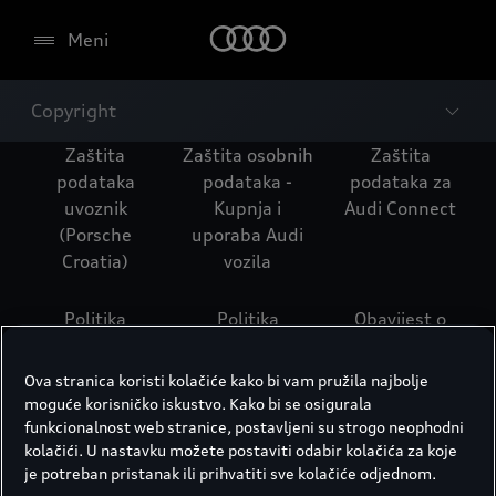
Meni
Copyright
Zaštita
Zaštita osobnih
Zaštita
podataka
podataka -
podataka za
uvoznik
Kupnja i
Audi Connect
(Porsche
uporaba Audi
Croatia)
vozila
Politika
Politika
Obavijest o
privatnosti –
privatnosti –
privatnosti -
Postupak za
Zaposlenici
Razvoj sustava
Ova stranica koristi kolačiće kako bi vam pružila najbolje
servis vozila
prodajnih
vožnje radi
moguće korisničko iskustvo. Kako bi se osigurala
partnera tvrtke
poboljšanja
funkcionalnost web stranice, postavljeni su strogo neophodni
Audi
ukupne
kolačići. U nastavku možete postaviti odabir kolačića za koje
je potreban pristanak ili prihvatiti sve kolačiće odjednom.
sigurnosti u