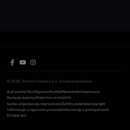
© 2026. Porsche Croatia d.o.o. Sva prava pridržana.
Audi partneri
Konfigurator
Kontakt
Newsletter
Impressum
Smjernice za kolačiće
Postavke kolačića
Sustav prijavljivanja nepravilnosti
Zaštita podataka
Copyright
Informacije o sigurnosti proizvoda
Informacije o pristupačnosti
EU Data Act