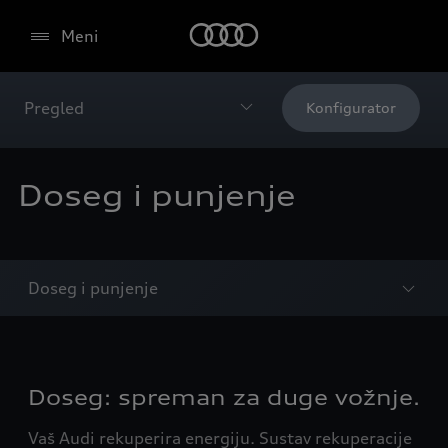
Meni
Pregled
Konfigurator
Doseg i punjenje
Doseg i punjenje
Doseg: spreman za duge vožnje.
Vaš Audi rekuperira energiju. Sustav rekuperacije