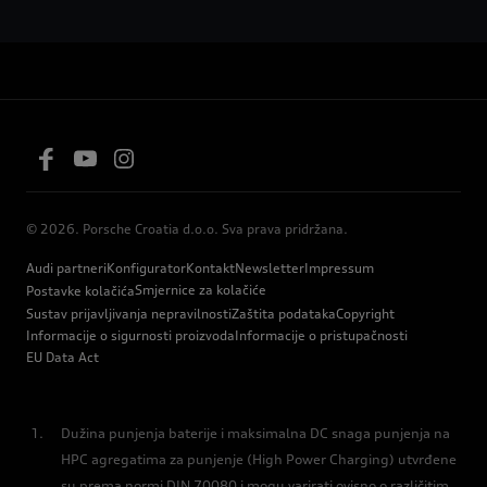
© 2026. Porsche Croatia d.o.o. Sva prava pridržana.
Audi partneri
Konfigurator
Kontakt
Newsletter
Impressum
Smjernice za kolačiće
Postavke kolačića
Sustav prijavljivanja nepravilnosti
Zaštita podataka
Copyright
Informacije o sigurnosti proizvoda
Informacije o pristupačnosti
EU Data Act
Dužina punjenja baterije i maksimalna DC snaga punjenja na
HPC agregatima za punjenje (High Power Charging) utvrđene
su prema normi DIN 70080 i mogu varirati ovisno o različitim