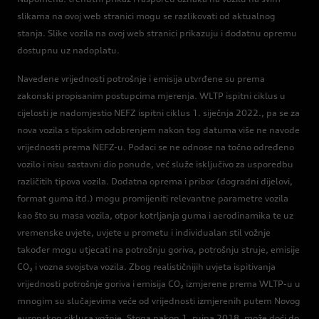
slikama na ovoj web stranici mogu se razlikovati od aktualnog
stanja. Slike vozila na ovoj web stranici prikazuju i dodatnu opremu
dostupnu uz nadoplatu.
Navedene vrijednosti potrošnje i emisija utvrđene su prema
zakonski propisanim postupcima mjerenja. WLTP ispitni ciklus u
cijelosti je nadomjestio NEFZ ispitni ciklus 1. siječnja 2022., pa se za
nova vozila s tipskim odobrenjem nakon tog datuma više ne navode
vrijednosti prema NEFZ-u. Podaci se ne odnose na točno određeno
vozilo i nisu sastavni dio ponude, već služe isključivo za usporedbu
različitih tipova vozila. Dodatna oprema i pribor (dogradni dijelovi,
format guma itd.) mogu promijeniti relevantne parametre vozila
kao što su masa vozila, otpor kotrljanja guma i aerodinamika te uz
vremenske uvjete, uvjete u prometu i individualan stil vožnje
također mogu utjecati na potrošnju goriva, potrošnju struje, emisije
CO₂ i vozna svojstva vozila. Zbog realističnijih uvjeta ispitivanja
vrijednosti potrošnje goriva i emisija CO₂ izmjerene prema WLTP-u u
mnogim su slučajevima veće od vrijednosti izmjerenih putem Novog
europskog ciklusa vožnje. Stoga nakon 1. rujna 2018. može doći do