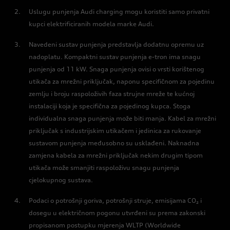
Uslugu punjenja Audi charging mogu koristiti samo privatni
kupci elektrificiranih modela marke Audi.
Navedeni sustav punjenja predstavlja dodatnu opremu uz
nadoplatu. Kompaktni sustav punjenja e-tron ima snagu
punjenja od 11 kW. Snaga punjenja ovisi o vrsti korištenog
utikača za mrežni priključak, naponu specifičnom za pojedinu
zemlju i broju raspoloživih faza strujne mreže te kućnoj
instalaciji koja je specifična za pojedinog kupca. Stoga
individualna snaga punjenja može biti manja. Kabel za mrežni
priključak s industrijskim utikačem i jedinica za rukovanje
sustavom punjenja međusobno su usklađeni. Naknadna
zamjena kabela za mrežni priključak nekim drugim tipom
utikača može smanjiti raspoloživu snagu punjenja
cjelokupnog sustava.
Podaci o potrošnji goriva, potrošnji struje, emisijama CO₂ i
dosegu u električnom pogonu utvrđeni su prema zakonski
propisanom postupku mjerenja WLTP (Worldwide