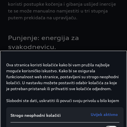
koristi postupke kočenja i gibanja uslijed inercije
te se može manualno namjestiti u tri stupnja
putem prekidača na upravljaču.
Punjenje: energija za
svakodnevicu.
Na HPC stanicama
uz punjenje visokim
1
Ova stranica koristi kolačiće kako bi vam pružila najbolje
kapacitetom iskoristit ćete maksimalnu snagu
moguće korisničko iskustvo. Kako bi se osigurala
punjenja svog potpuno električnog Audija.
funkcionalnost web stranice, postavljeni su strogo neophodni
Zahvaljujući funkciji Plug & Charge
trebate samo
2
kolačići. U nastavku možete postaviti odabir kolačića za koje
umetnuti kabel i vozilo će se praktično puniti –
je potreban pristanak ili prihvatiti sve kolačiće odjednom.
bez kartice ili aplikacije.
Slobodni ste dati, uskratiti ili povući svoju privolu u bilo kojem
trenutku.
Društvo Porsche Croatia d.o.o. odgovorno je za ovu web
Uvijek aktivno
Strogo neophodni kolačići
stranicu i kolačiće. Za više informacija o kolačićima (kao i
Dolazak na odredište bez punjenja. Do
dobavljačima) pogledajte postavke kolačića koje možete