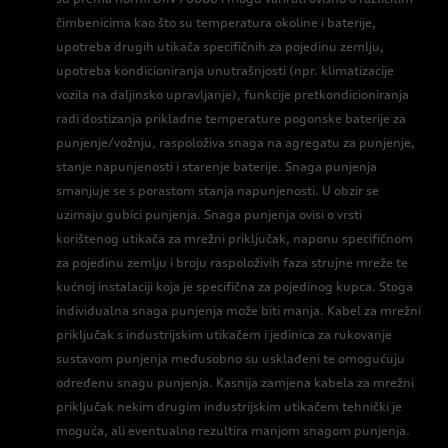
čimbenicima kao što su temperatura okoline i baterije,
upotreba drugih utikača specifičnih za pojedinu zemlju,
upotreba kondicioniranja unutrašnjosti (npr. klimatizacije
vozila na daljinsko upravljanje), funkcije pretkondicioniranja
radi dostizanja prikladne temperature pogonske baterije za
punjenje/vožnju, raspoloživa snaga na agregatu za punjenje,
stanje napunjenosti i starenje baterije. Snaga punjenja
smanjuje se s porastom stanja napunjenosti. U obzir se
uzimaju gubici punjenja. Snaga punjenja ovisi o vrsti
korištenog utikača za mrežni priključak, naponu specifičnom
za pojedinu zemlju i broju raspoloživih faza strujne mreže te
kućnoj instalaciji koja je specifična za pojedinog kupca. Stoga
individualna snaga punjenja može biti manja. Kabel za mrežni
priključak s industrijskim utikačem i jedinica za rukovanje
sustavom punjenja međusobno su usklađeni te omogućuju
određenu snagu punjenja. Kasnija zamjena kabela za mrežni
priključak nekim drugim industrijskim utikačem tehnički je
moguća, ali eventualno rezultira manjom snagom punjenja.