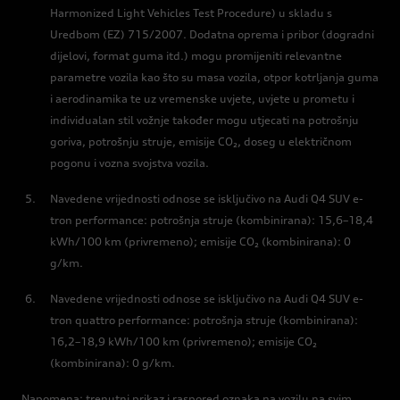
Harmonized Light Vehicles Test Procedure) u skladu s
Uredbom (EZ) 715/2007. Dodatna oprema i pribor (dogradni
dijelovi, format guma itd.) mogu promijeniti relevantne
parametre vozila kao što su masa vozila, otpor kotrljanja guma
i aerodinamika te uz vremenske uvjete, uvjete u prometu i
individualan stil vožnje također mogu utjecati na potrošnju
goriva, potrošnju struje, emisije CO₂, doseg u električnom
pogonu i vozna svojstva vozila.
Navedene vrijednosti odnose se isključivo na Audi Q4 SUV e-
tron performance: potrošnja struje (kombinirana): 15,6–18,4
kWh/100 km (privremeno); emisije CO₂ (kombinirana): 0
g/km.
Navedene vrijednosti odnose se isključivo na Audi Q4 SUV e-
tron quattro performance: potrošnja struje (kombinirana):
16,2–18,9 kWh/100 km (privremeno); emisije CO₂
(kombinirana): 0 g/km.
Napomena: trenutni prikaz i raspored oznaka na vozilu na svim