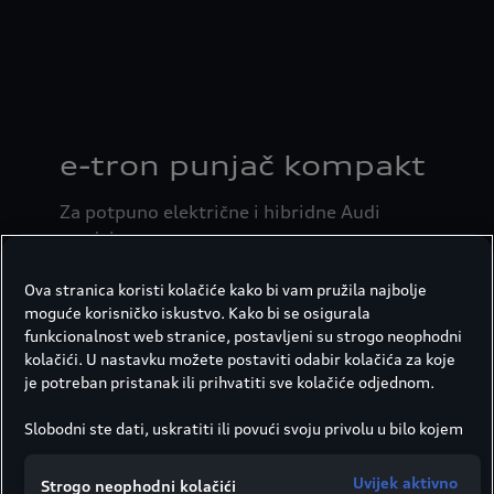
e-tron punjač kompakt
Za potpuno električne i hibridne Audi
modele.
Nije bitno punite li svoj električni
Ova stranica koristi kolačiće kako bi vam pružila najbolje
automobil ili hibridni model na
moguće korisničko iskustvo. Kako bi se osigurala
industrijskoj utičnici ili eventualno kućnoj
funkcionalnost web stranice, postavljeni su strogo neophodni
kolačići. U nastavku možete postaviti odabir kolačića za koje
utičnici, kod kuće ili na vikendici:
je potreban pristanak ili prihvatiti sve kolačiće odjednom.
modularni e-tron punjač kompakt
omogućuje vam maksimalnu fleksibilnost.
Slobodni ste dati, uskratiti ili povući svoju privolu u bilo kojem
trenutku.
Društvo Porsche Croatia d.o.o. odgovorno je za ovu web
Uvijek aktivno
Strogo neophodni kolačići