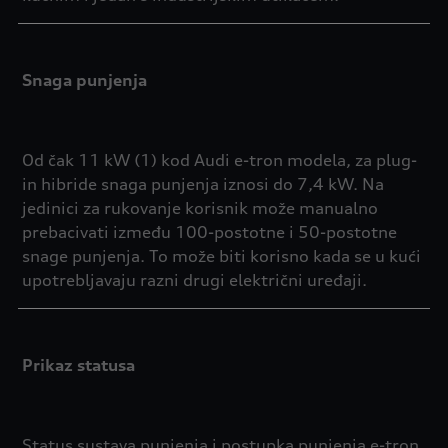
Snaga punjenja
Od čak 11 kW (1) kod Audi e-tron modela, za plug-
in hibride snaga punjenja iznosi do 7,4 kW. Na
jedinici za rukovanje korisnik može manualno
prebacivati između 100-postotne i 50-postotne
snage punjenja. To može biti korisno kada se u kući
upotrebljavaju razni drugi električni uređaji.
Prikaz statusa
Status sustava punjenja i postupka punjenja e-tron