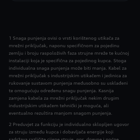
1 Snaga punjenja ovisi o vrsti korištenog utikača za
mrežni priključak, naponu specifičnom za pojedinu
zemlju i broju raspoloživih faza strujne mreže te kućnoj
instalaciji koja je specifična za pojedinog kupca. Stoga
individualna snaga punjenja može biti manja. Kabel za
mrežni priključak s industrijskim utikačem i jedinica za
rukovanje sustavom punjenja međusobno su usklađeni
te omogućuju određenu snagu punjenja. Kasnija
zamjena kabela za mrežni priključak nekim drugim
industrijskim utikačem tehnički je moguća, ali
eventualno rezultira manjom snagom punjenja.
2 Preduvjet za funkciju je individualno sklopljen ugovor
za struju između kupca i dobavljača energije koji
sadržava različite cijene struje, npr. dnevne i noćne