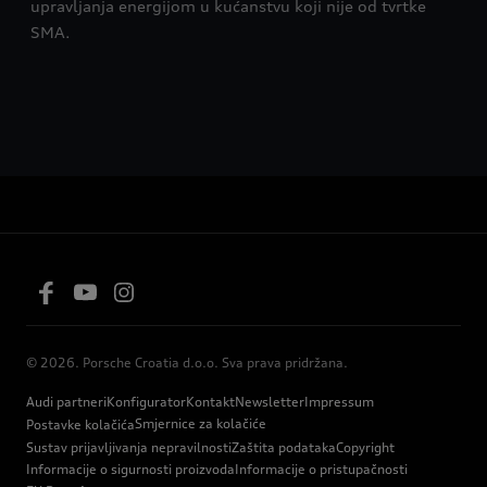
upravljanja energijom u kućanstvu koji nije od tvrtke
SMA.
© 2026. Porsche Croatia d.o.o. Sva prava pridržana.
Audi partneri
Konfigurator
Kontakt
Newsletter
Impressum
Smjernice za kolačiće
Postavke kolačića
Sustav prijavljivanja nepravilnosti
Zaštita podataka
Copyright
Informacije o sigurnosti proizvoda
Informacije o pristupačnosti