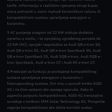
tarife. Informaciju o različitim cijenama struje kupac
mora pohraniti u svom myAudi korisničkom računu ili
kompatibilnom sustavu upravljanja energijom u
kućanstvu.
3 AC punjenje snagom od 22 kW iziskuje dodatnu
opremu u vozilu, i to opcijskog ugrađenog punjača do
22 kW (AC); opcijski raspoloživo za Audi Q8 e-tron 50,
Audi Q8 e-tron 55, Audi Q8 e-tron Sportback 50, Audi
Q8 e-tron Sportback 55, Audi SQ8 e-tron, Audi SQ8 e-
tron Sportback, Audi e-tron GT i Audi RS e-tron GT.
4 Preduvjet za funkciju je postojanje kompatibilnog
sustava upravljanja energijom u kućanstvu i
fotonaponskog sustava. Oni nisu u ponudi tvrtke AUDI
AG i ne čine sastavni dio opsega isporuke. Kako bi
zajamčio potpunu kompatibilnost, AUDI AG trenutačno
surađuje s tvrtkom SMA Solar Technology AG. Provjerite
najprije kompatibilnost ako želite koristiti sustav