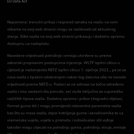
EU Data Act
Napomena: trenutni prikaz i raspored oznaka na vozilu na svim
slikama na ovoj web stranici mogu se razlikovati od aktualnog
stanja. Slike vozila na ovoj web stranici prikazuju i dodatnu opremu
dostupnu uz nadoplatu.
Navedene vrijednosti potrošnje i emisija utvrđene su prema
zakonski propisanim postupcima mjerenja. WLTP ispitni ciklus u
cijelosti je nadomjestio NEFZ ispitni ciklus 1. siječnja 2022., pa se za
nova vozila s tipskim odobrenjem nakon tog datuma više ne navode
vrijednosti prema NEFZ-u. Podaci se ne odnose na točno određeno
vozilo i nisu sastavni dio ponude, već služe isključivo za usporedbu
različitih tipova vozila. Dodatna oprema i pribor (dogradni dijelovi,
format guma itd.) mogu promijeniti relevantne parametre vozila
kao što su masa vozila, otpor kotrljanja guma i aerodinamika te uz
vremenske uvjete, uvjete u prometu i individualan stil vožnje
također mogu utjecati na potrošnju goriva, potrošnju struje, emisije