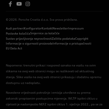
© 2026. Porsche Croatia d.o.o. Sva prava pridržana.
Audi partneri
Konfigurator
Kontakt
Newsletter
Impressum
Smjernice za kolačiće
Postavke kolačića
Sustav prijavljivanja nepravilnosti
Zaštita podataka
Copyright
Informacije o sigurnosti proizvoda
Informacije o pristupačnosti
EU Data Act
Napomena: trenutni prikaz i raspored oznaka na vozilu na svim
slikama na ovoj web stranici mogu se razlikovati od aktualnog
stanja. Slike vozila na ovoj web stranici prikazuju i dodatnu opremu
dostupnu uz nadoplatu.
Navedene vrijednosti potrošnje i emisija utvrđene su prema
zakonski propisanim postupcima mjerenja. WLTP ispitni ciklus u
cijelosti je nadomjestio NEFZ ispitni ciklus 1. siječnja 2022., pa se za