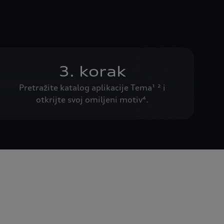
3. korak
Pretražite katalog aplikacije Tema¹ ² i
otkrijte svoj omiljeni motiv⁴.