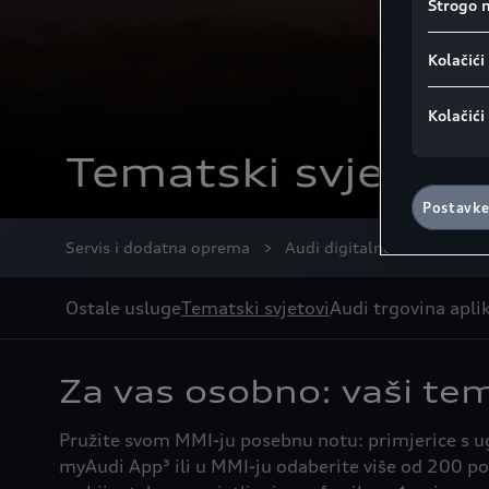
Strogo 
Napomena 
GDPR-a:
Go
Kolačići
kolačić. Ne
osobne pod
kolačića u 
Kolačići
također pr
skladu s č
1
Tematski svjetovi
postavljen
dnu web st
Postavke
Servis i dodatna oprema
Audi digitalne usluge
Ostale usluge
Tematski svjetovi
Audi trgovina aplik
Za vas osobno: vaši tema
Pružite svom MMI-ju posebnu notu: primjerice s ugo
myAudi App³ ili u MMI-ju odaberite više od 200 poz