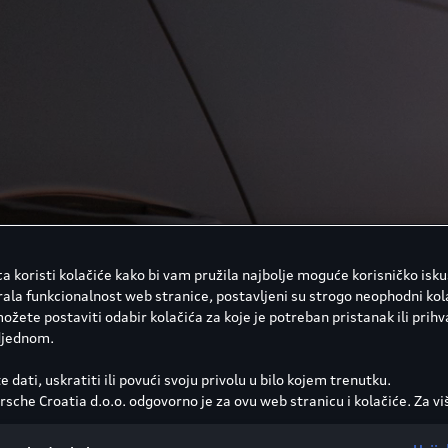
a koristi kolačiće kako bi vam pružila najbolje moguće korisničko isk
rala funkcionalnost web stranice, postavljeni su strogo neophodni kola
žete postaviti odabir kolačića za koje je potreban pristanak ili prihva
djednom.
e dati, uskratiti ili povući svoju privolu u bilo kojem trenutku.
sche Croatia d.o.o. odgovorno je za ovu web stranicu i kolačiće. Za vi
a o kolačićima (kao i dobavljačima) pogledajte postavke kolačića koj
 dnu web stranice ili u Smjernicama za kolačiće.