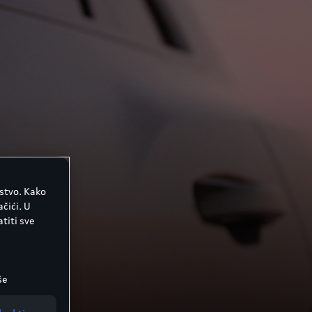
ustvo. Kako
čići. U
titi sve
še
e možete