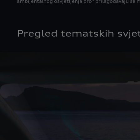
ambijentalnog osvjetljenja pro⁵ prilagođavaju se mo
Pregled tematskih svje