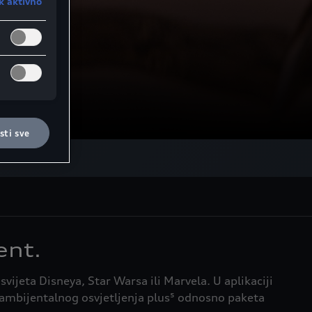
k aktivno
 (a)
alitički
lijediti
ljanje
 tada
ačićima u
i su
ačiće na
ti sve
ent.
ijeta Disneya, Star Warsa ili Marvela. U aplikaciji
a ambijentalnog osvjetljenja plus⁵ odnosno paketa