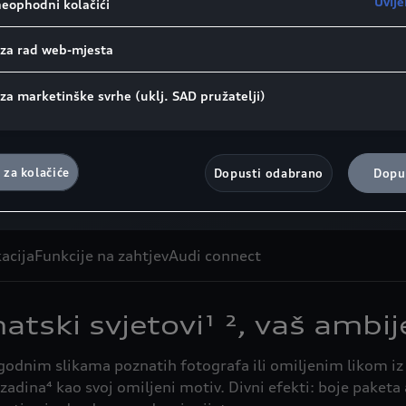
Uvije
neophodni kolačići
o prijenosu podataka u skladu s člankom 49. stavkom 1. točkom
ogle Analytics se, između ostalog, koristi kao marketinški kolačić i an
 za rad web-mjesta
 može se isključiti da će Google Ireland, kao naš ugovorni partner, pros
atke u SAD (posebno tamošnjem Google LLC-u). Ako dopustite postav
marketinške svrhe ili kolačića izvedbe i za pružatelje usluga iz SAD-a,
 za marketinške svrhe (uklj. SAD pružatelji)
istajete na prijenos osobnih podataka sadržanih u odgovarajućim kol
lankom 49. stavkom 1. točkom (a) GDPR-a. Pojedinosti o kolačićima koj
 2
i za potrebe Google Analyticsa mogu se pronaći u Smjernicama za kol
ranice.
 za kolačiće
Dopusti odabrano
Dopus
Tematski svjetovi
acija
Funkcije na zahtjev
Audi connect
tski svjetovi¹ ², vaš ambij
dnim slikama poznatih fotografa ili omiljenim likom iz sv
adina⁴ kao svoj omiljeni motiv. Divni efekti: boje paket