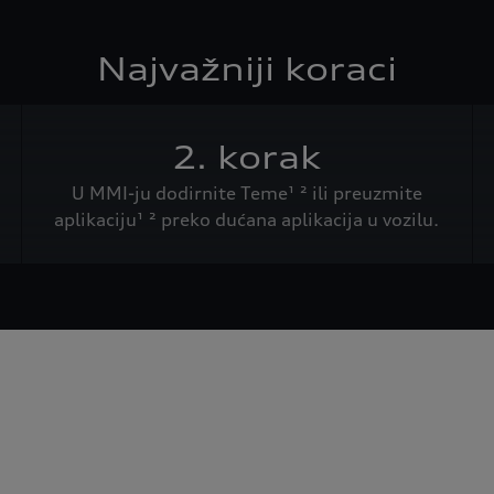
Najvažniji koraci
2. korak
U MMI-ju dodirnite Teme¹ ² ili preuzmite
aplikaciju¹ ² preko dućana aplikacija u vozilu.