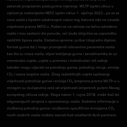
zakonski propisanim postupcima mjerenja. WLTP ispitni ciklus u
cijelosti je nadomjestio NEFZ ispitni ciklus 1. siječnja 2022., pa se za
nova vozila s tipskim odobrenjem nakon tog datuma više ne navode
vrijednosti prema NEFZ-u. Podaci se ne odnose na točno određeno
vozilo i nisu sastavni dio ponude, već služe isključivo za usporedbu
različitih tipova vozila. Dodatna oprema i pribor (dogradni dijelovi,
format guma itd.) mogu promijeniti relevantne parametre vozila
kao što su masa vozila, otpor kotrljanja guma i aerodinamika te uz
vremenske uvjete, uvjete u prometu i individualan stil vožnje
također mogu utjecati na potrošnju goriva, potrošnju struje, emisije
CO₂ i vozna svojstva vozila. Zbog realističnijih uvjeta ispitivanja
vrijednosti potrošnje goriva i emisija CO₂ izmjerene prema WLTP-u u
mnogim su slučajevima veće od vrijednosti izmjerenih putem Novog
europskog ciklusa vožnje. Stoga nakon 1. rujna 2018. može doći do
odgovarajućih izmjena u oporezivanju vozila. Dodatne informacije o
službenoj potrošnji goriva i službenim specifičnim emisijama CO₂
novih osobnih vozila možete saznati kod ovlaštenih Audi partnera.