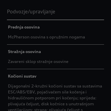
Podvozje/upravljanje
Prednja osovina
McPherson osovina s opružnim nogama
Stražnja osovina
Zavareni sklop stražnje osovine
Kočioni sustav
Dijagonalni 2-kružni kočioni sustav sa sustavima
ESC/ABS/EBV, pojačivačem sile kočenja i
hidrauličnom potporom pri kočenju; sprijeda:
plivajuća čeljust, disk kočnice s unutrašnjom
ventilacijom; straga: plivajuća čeljust s