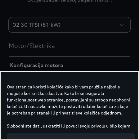
Ovdje odaberite svoj željeni motor:
Engines
Motor/Elektrika
Konfiguracija motora
Redni 3-cilindrični benzinski motor s izravnim
ubrizgavanjem, regulacijom lambda sonde,
Ova stranica koristi kolačiće kako bi vam pružila najbolje
regulacijom detonacije i turbopunjačem na
moguće korisničko iskustvo. Kako bi se osigurala
ispušne plinove
funkcionalnost web stranice, postavljeni su strogo neophodni
kolačići. U nastavku možete postaviti odabir kolačića za koje
je potreban pristanak ili prihvatiti sve kolačiće odjednom.
Maks. okretni moment
Slobodni ste dati, uskratiti ili povući svoju privolu u bilo kojem
200 Nm pri 2000 - 3000 min
trenutku.
Društvo Porsche Croatia d.o.o. odgovorno je za ovu web