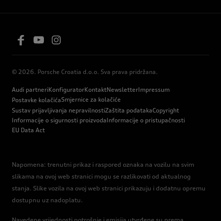
© 2026. Porsche Croatia d.o.o. Sva prava pridržana.
Audi partneri
Konfigurator
Kontakt
Newsletter
Impressum
Smjernice za kolačiće
Postavke kolačića
Sustav prijavljivanja nepravilnosti
Zaštita podataka
Copyright
Informacije o sigurnosti proizvoda
Informacije o pristupačnosti
EU Data Act
Napomena: trenutni prikaz i raspored oznaka na vozilu na svim
slikama na ovoj web stranici mogu se razlikovati od aktualnog
stanja. Slike vozila na ovoj web stranici prikazuju i dodatnu opremu
dostupnu uz nadoplatu.
Navedene vrijednosti potrošnje i emisija utvrđene su prema