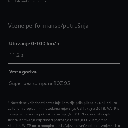
teret ili maksimalnu brzinu.
Vozne performanse/potrošnja
Ubrzanje 0-100 km/h
11,2 s
Vrsta goriva
Super bez sumpora ROZ 95
* Navedene vrijednosti potrošnje i emisije prikupljene su u skladu sa
zakonom propisanim metodama mjerenja. Od 1. rujna 2018. WLTP je
zamijenio novi europski ciklus vožnje (NEDC). Zbog realističnijih
uvjeta ispitivanja vrijednosti potrošnje i emisija CO2 izmjerene u
skladu s WLTP-om u mnogim su slučajevima veće od onih izmjerenih u