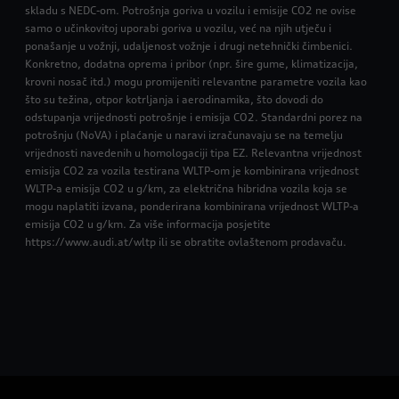
skladu s NEDC-om. Potrošnja goriva u vozilu i emisije CO2 ne ovise
samo o učinkovitoj uporabi goriva u vozilu, već na njih utječu i
ponašanje u vožnji, udaljenost vožnje i drugi netehnički čimbenici.
Konkretno, dodatna oprema i pribor (npr. šire gume, klimatizacija,
krovni nosač itd.) mogu promijeniti relevantne parametre vozila kao
što su težina, otpor kotrljanja i aerodinamika, što dovodi do
odstupanja vrijednosti potrošnje i emisija CO2. Standardni porez na
potrošnju (NoVA) i plaćanje u naravi izračunavaju se na temelju
vrijednosti navedenih u homologaciji tipa EZ. Relevantna vrijednost
emisija CO2 za vozila testirana WLTP-om je kombinirana vrijednost
WLTP-a emisija CO2 u g/km, za električna hibridna vozila koja se
mogu naplatiti izvana, ponderirana kombinirana vrijednost WLTP-a
emisija CO2 u g/km. Za više informacija posjetite
https://www.audi.at/wltp ili se obratite ovlaštenom prodavaču.