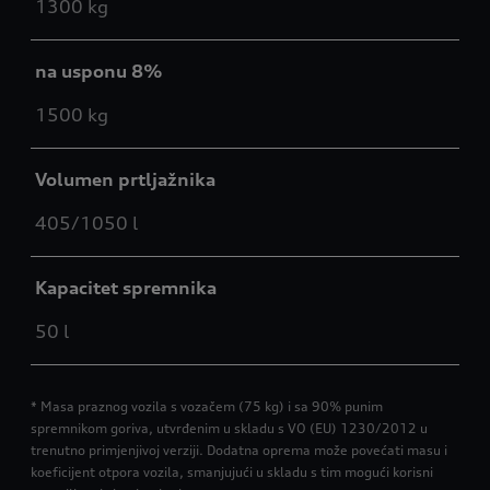
1300 kg
na usponu 8%
1500 kg
Volumen prtljažnika
405/1050 l
Kapacitet spremnika
50 l
* Masa praznog vozila s vozačem (75 kg) i sa 90% punim
spremnikom goriva, utvrđenim u skladu s VO (EU) 1230/2012 u
trenutno primjenjivoj verziji. Dodatna oprema može povećati masu i
koeficijent otpora vozila, smanjujući u skladu s tim mogući korisni