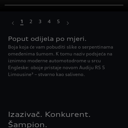
1
2
3
4
5
Poput odijela po mjeri.
Sj
kada
Boja koja će vam pobuditi slike o serpentinama
Alb
s
omeđenima šumom. K tomu naziv podsjeća na
god
ta
iznimno moderne automotodrome u srcu
bli
Engleske: oboje pristaje novom Audiju RS 5
kak
Limousine³ – stvarno kao saliveno.
nov
ova
pre
Izazivač. Konkurent.
Šampion.