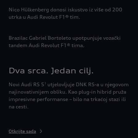
Nico Hülkenberg donosi iskustvo iz više od 200
utrka u Audi Revolut F1® tim.
Brazilac Gabriel Bortoleto upotpunjuje vozački
tandem Audi Revolut F1® tima.
Dva srca. Jedan cilj.
Novi Audi RS 5
utjelovljuje DNK RS-a u njegovom
1
najinovativnijem obliku. Kao plug-in hibrid pruža
impresivne performanse – bilo na trkaćoj stazi ili
na cesti.
Otkrijte sada