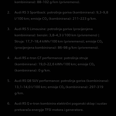
kombinirana): 88–102 g/km (privremeno).
Audi RS 3 Sportback: potrošnja goriva (kombinirana): 9,3–9,8
l/100 km; emisije CO₂ (kombinirana): 211–223 g/km.
Audi RS 5 Limousine: potrošnja goriva (procijenjena
kombinirana): benzin: 3,8–4,3 l/100 km (privremeno) |
Struja: 17,7–18,4 kWh/100 km (privremeno); emisije CO₂
(procijenjena kombinirana): 86–98 g/km (privremeno).
Audi RS e-tron GT performance: potrošnja struje
(kombinirana): 19,0–22,6 kWh/100 km; emisije CO₂
(kombinirana): 0 g/km.
Audi RS Q8 SUV performance: potrošnja goriva (kombinirana):
13,1–14,0 l/100 km; emisije CO₂ (kombinirana): 297–319
g/km.
Audi RS Q e-tron kombinira električni pogonski sklop i sustav
pretvarača energije TFSI motora i generatora.