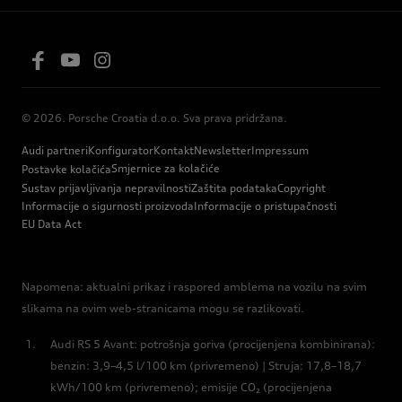
© 2026. Porsche Croatia d.o.o. Sva prava pridržana.
Audi partneri
Konfigurator
Kontakt
Newsletter
Impressum
Smjernice za kolačiće
Postavke kolačića
Sustav prijavljivanja nepravilnosti
Zaštita podataka
Copyright
Informacije o sigurnosti proizvoda
Informacije o pristupačnosti
EU Data Act
Napomena: aktualni prikaz i raspored amblema na vozilu na svim
slikama na ovim web-stranicama mogu se razlikovati.
Audi RS 5 Avant: potrošnja goriva (procijenjena kombinirana):
benzin: 3,9–4,5 l/100 km (privremeno) | Struja: 17,8–18,7
kWh/100 km (privremeno); emisije CO₂ (procijenjena