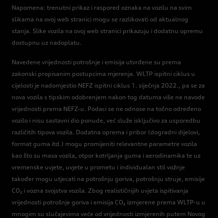
Napomena: trenutni prikaz i raspored oznaka na vozilu na svim
slikama na ovoj web stranici mogu se razlikovati od aktualnog
stanja. Slike vozila na ovoj web stranici prikazuju i dodatnu opremu
dostupnu uz nadoplatu.
Navedene vrijednosti potrošnje i emisija utvrđene su prema
zakonski propisanim postupcima mjerenja. WLTP ispitni ciklus u
cijelosti je nadomjestio NEFZ ispitni ciklus 1. siječnja 2022., pa se za
nova vozila s tipskim odobrenjem nakon tog datuma više ne navode
vrijednosti prema NEFZ-u. Podaci se ne odnose na točno određeno
vozilo i nisu sastavni dio ponude, već služe isključivo za usporedbu
različitih tipova vozila. Dodatna oprema i pribor (dogradni dijelovi,
format guma itd.) mogu promijeniti relevantne parametre vozila
kao što su masa vozila, otpor kotrljanja guma i aerodinamika te uz
vremenske uvjete, uvjete u prometu i individualan stil vožnje
također mogu utjecati na potrošnju goriva, potrošnju struje, emisije
CO₂ i vozna svojstva vozila. Zbog realističnijih uvjeta ispitivanja
vrijednosti potrošnje goriva i emisija CO₂ izmjerene prema WLTP-u u
mnogim su slučajevima veće od vrijednosti izmjerenih putem Novog