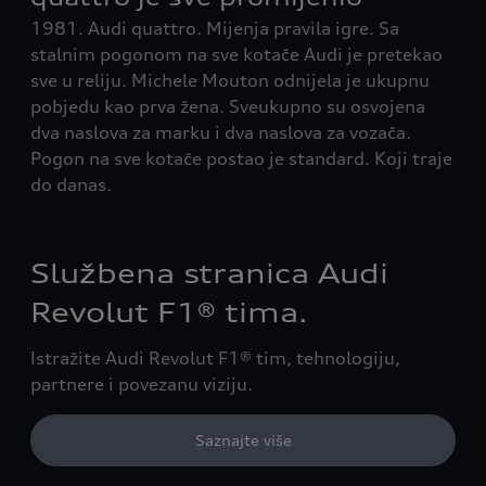
e-
1981. Audi quattro. Mijenja pravila igre. Sa
qua
 CO₂
stalnim pogonom na sve kotače Audi je pretekao
Aud
sve u reliju. Michele Mouton odnijela je ukupnu
Am 
pobjedu kao prva žena. Sveukupno su osvojena
u D
eg
dva naslova za marku i dva naslova za vozača.
Deb
rta
Pogon na sve kotače postao je standard. Koji traje
god
do danas.
dru
Službena stranica Audi
Revolut F1® tima.
Istražite Audi Revolut F1® tim, tehnologiju,
partnere i povezanu viziju.
Saznajte više