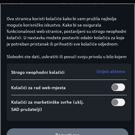
Konfigurator
Cjenik
Audi partneri
Ova stranica koristi kolačiće kako bi vam pružila najbolje
moguće korisničko iskustvo. Kako bi se osigurala
funkcionalnost web stranice, postavljeni su strogo neophodni
kolačići. U nastavku možete postaviti odabir kolačića za koje
je potreban pristanak ili prihvatiti sve kolačiće odjednom.
Slobodni ste dati, uskratiti ili povući svoju privolu u bilo kojem
trenutku.
Društvo Porsche Croatia d.o.o. odgovorno je za ovu web
Uvijek aktivno
Strogo neophodni kolačići
stranicu i kolačiće. Za više informacija o kolačićima (kao i
dobavljačima) pogledajte postavke kolačića koje možete
Kolačići za rad web-mjesta
pronaći na dnu web stranice ili u Smjernicama za kolačiće.
Napomena o prijenosu podataka u skladu s člankom 49.
stavkom 1. točkom (a) GDPR-a:
Google Analytics se, između
Kolačići za marketinške svrhe (uklj.
ostalog, koristi kao marketinški kolačić i analitički kolačić. Ne
SAD pružatelji)
može se isključiti da će Google Ireland, kao naš ugovorni
partner, proslijediti osobne podatke u SAD (posebno
tamošnjem Google LLC-u). Ako dopustite postavljanje kolačića
u marketinške svrhe ili kolačića izvedbe i za pružatelje usluga