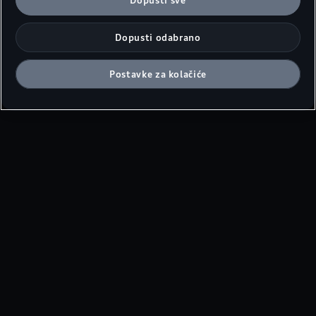
Dopusti sve
iz SAD-a, tada također pristajete na prijenos osobnih
podataka sadržanih u odgovarajućim kolačićima u skladu s
Dopusti odabrano
člankom 49. stavkom 1. točkom (a) GDPR-a. Pojedinosti o
kolačićima koji su postavljeni za potrebe Google Analyticsa
mogu se pronaći u Smjernicama za kolačiće na dnu web
Postavke za kolačiće
stranice.