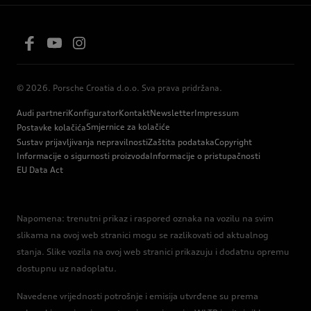
© 2026. Porsche Croatia d.o.o. Sva prava pridržana.
Audi partneri
Konfigurator
Kontakt
Newsletter
Impressum
Smjernice za kolačiće
Postavke kolačića
Sustav prijavljivanja nepravilnosti
Zaštita podataka
Copyright
Informacije o sigurnosti proizvoda
Informacije o pristupačnosti
EU Data Act
Napomena: trenutni prikaz i raspored oznaka na vozilu na svim
slikama na ovoj web stranici mogu se razlikovati od aktualnog
stanja. Slike vozila na ovoj web stranici prikazuju i dodatnu opremu
dostupnu uz nadoplatu.
Navedene vrijednosti potrošnje i emisija utvrđene su prema