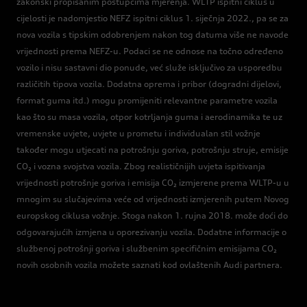
zakonski propisanim postupcima mjerenja. WLTP ispitni ciklus u
cijelosti je nadomjestio NEFZ ispitni ciklus 1. siječnja 2022., pa se za
nova vozila s tipskim odobrenjem nakon tog datuma više ne navode
vrijednosti prema NEFZ-u. Podaci se ne odnose na točno određeno
vozilo i nisu sastavni dio ponude, već služe isključivo za usporedbu
različitih tipova vozila. Dodatna oprema i pribor (dogradni dijelovi,
format guma itd.) mogu promijeniti relevantne parametre vozila
kao što su masa vozila, otpor kotrljanja guma i aerodinamika te uz
vremenske uvjete, uvjete u prometu i individualan stil vožnje
također mogu utjecati na potrošnju goriva, potrošnju struje, emisije
CO₂ i vozna svojstva vozila. Zbog realističnijih uvjeta ispitivanja
vrijednosti potrošnje goriva i emisija CO₂ izmjerene prema WLTP-u u
mnogim su slučajevima veće od vrijednosti izmjerenih putem Novog
europskog ciklusa vožnje. Stoga nakon 1. rujna 2018. može doći do
odgovarajućih izmjena u oporezivanju vozila. Dodatne informacije o
službenoj potrošnji goriva i službenim specifičnim emisijama CO₂
novih osobnih vozila možete saznati kod ovlaštenih Audi partnera.