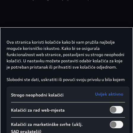
Ova stranica koristi kolačiće kako bi vam pružila najbolje
moguće korisničko iskustvo. Kako bi se osigurala
funkcionalnost web stranice, postavljeni su strogo neophodni
kolačići. U nastavku možete postaviti odabir kolačića za koje
je potreban pristanak ili prihvatiti sve kolačiće odjednom.
Slobodni ste dati, uskratiti ili povući svoju privolu u bilo kojem
trenutku.
Društvo Porsche Croatia d.o.o. odgovorno je za ovu web
Uvijek aktivno
Strogo neophodni kolačići
stranicu i kolačiće. Za više informacija o kolačićima (kao i
dobavljačima) pogledajte postavke kolačića koje možete
Kolačići za rad web-mjesta
pronaći na dnu web stranice ili u Smjernicama za kolačiće.
Napomena o prijenosu podataka u skladu s člankom 49.
Opcijski paketi
stavkom 1. točkom (a) GDPR-a:
Google Analytics se, između
Kolačići za marketinške svrhe (uklj.
ostalog, koristi kao marketinški kolačić i analitički kolačić. Ne
SAD pružatelji)