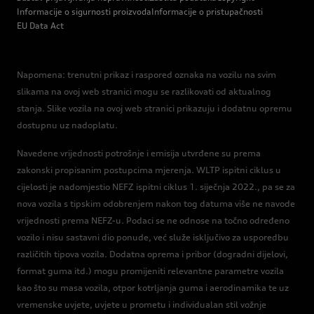
Informacije o sigurnosti proizvoda
Informacije o pristupačnosti
EU Data Act
Napomena: trenutni prikaz i raspored oznaka na vozilu na svim
slikama na ovoj web stranici mogu se razlikovati od aktualnog
stanja. Slike vozila na ovoj web stranici prikazuju i dodatnu opremu
dostupnu uz nadoplatu.
Navedene vrijednosti potrošnje i emisija utvrđene su prema
zakonski propisanim postupcima mjerenja. WLTP ispitni ciklus u
cijelosti je nadomjestio NEFZ ispitni ciklus 1. siječnja 2022., pa se za
nova vozila s tipskim odobrenjem nakon tog datuma više ne navode
vrijednosti prema NEFZ-u. Podaci se ne odnose na točno određeno
vozilo i nisu sastavni dio ponude, već služe isključivo za usporedbu
različitih tipova vozila. Dodatna oprema i pribor (dogradni dijelovi,
format guma itd.) mogu promijeniti relevantne parametre vozila
kao što su masa vozila, otpor kotrljanja guma i aerodinamika te uz
vremenske uvjete, uvjete u prometu i individualan stil vožnje