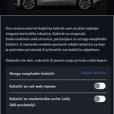
Q8
Ova stranica koristi kolačiće kako bi vam pružila najbolje
od
107.840,00 EUR
moguće korisničko iskustvo. Kako bi se osigurala
Potrošnja goriva kombinirano:
8-10,52 l/100 km
funkcionalnost web stranice, postavljeni su strogo neophodni
kolačići. U nastavku možete postaviti odabir kolačića za koje
CO₂-emisije kombinirano:
210-238 g/km
je potreban pristanak ili prihvatiti sve kolačiće odjednom.
Informirajte se
Slobodni ste dati, uskratiti ili povući svoju privolu u bilo kojem
trenutku.
Društvo Porsche Croatia d.o.o. odgovorno je za ovu web
Uvijek aktivno
Strogo neophodni kolačići
stranicu i kolačiće. Za više informacija o kolačićima (kao i
dobavljačima) pogledajte postavke kolačića koje možete
Kolačići za rad web-mjesta
pronaći na dnu web stranice ili u Smjernicama za kolačiće.
Napomena o prijenosu podataka u skladu s člankom 49.
stavkom 1. točkom (a) GDPR-a:
Google Analytics se, između
Kolačići za marketinške svrhe (uklj.
ostalog, koristi kao marketinški kolačić i analitički kolačić. Ne
SAD pružatelji)
može se isključiti da će Google Ireland, kao naš ugovorni
partner, proslijediti osobne podatke u SAD (posebno