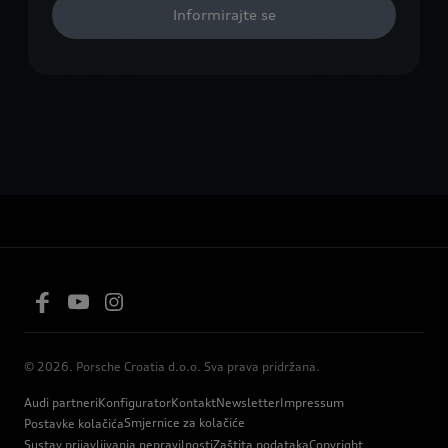
Informirajte se
© 2026. Porsche Croatia d.o.o. Sva prava pridržana.
Audi partneri
Konfigurator
Kontakt
Newsletter
Impressum
Smjernice za kolačiće
Postavke kolačića
Sustav prijavljivanja nepravilnosti
Zaštita podataka
Copyright