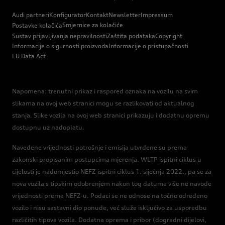
Audi partneri
Konfigurator
Kontakt
Newsletter
Impressum
Smjernice za kolačiće
Postavke kolačića
Sustav prijavljivanja nepravilnosti
Zaštita podataka
Copyright
Informacije o sigurnosti proizvoda
Informacije o pristupačnosti
EU Data Act
Napomena: trenutni prikaz i raspored oznaka na vozilu na svim
slikama na ovoj web stranici mogu se razlikovati od aktualnog
stanja. Slike vozila na ovoj web stranici prikazuju i dodatnu opremu
dostupnu uz nadoplatu.
Navedene vrijednosti potrošnje i emisija utvrđene su prema
zakonski propisanim postupcima mjerenja. WLTP ispitni ciklus u
cijelosti je nadomjestio NEFZ ispitni ciklus 1. siječnja 2022., pa se za
nova vozila s tipskim odobrenjem nakon tog datuma više ne navode
vrijednosti prema NEFZ-u. Podaci se ne odnose na točno određeno
vozilo i nisu sastavni dio ponude, već služe isključivo za usporedbu
različitih tipova vozila. Dodatna oprema i pribor (dogradni dijelovi,