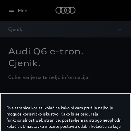
Meni
Cjenik
Audi Q6 e-tron.
Cjenik.
Odlučivanje na temelju informacija.
SQ6 e-tron
Edition
Ova stranica koristi kolačiće kako bi vam pružila najbolje
moguće korisničko iskustvo. Kako bi se osigurala
SQ6 e-tron
funkcionalnost web stranice, postavljeni su strogo neophodni
kolačići. U nastavku možete postaviti odabir kolačića za koje
Tip goriva
H