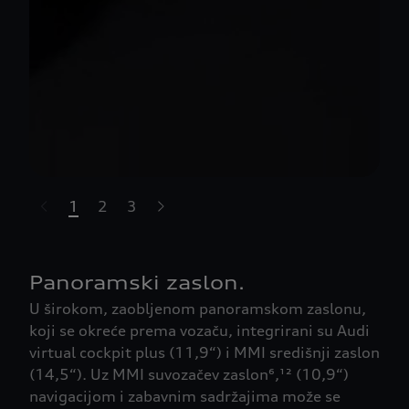
1
2
3
t-highlights.skipLinkText__
Panoramski zaslon.
U širokom, zaobljenom panoramskom zaslonu,
koji se okreće prema vozaču, integrirani su Audi
virtual cockpit plus (11,9“) i MMI središnji zaslon
(14,5“). Uz MMI suvozačev zaslon⁶,¹² (10,9“)
navigacijom i zabavnim sadržajima može se