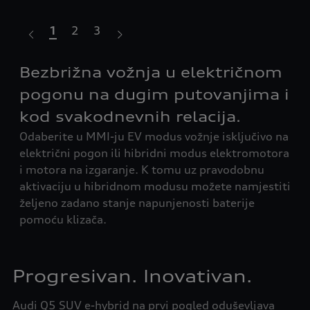
1
2
3
Bezbrižna vožnja u električnom
Op
u
Aud
pogonu na dugim putovanjima i
U 3-
pri
kod svakodnevnih relacija.
pun
Odaberite u MMI-ju EV modus vožnje isključivo na
pra
električni pogon ili hibridni modus elektromotora
apl
i motora na izgaranje. K tomu uz pravodobnu
Sazn
aktivaciju u hibridnom modusu možete namjestiti
željeno zadano stanje napunjenosti baterije
pomoću klizača.
Progresivan. Inovativan.
Audi Q5 SUV e-hybrid na prvi pogled oduševljava