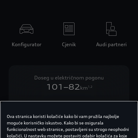
Konfigurator
Cjenik
Audi partneri
Doseg u električnom pogonu
101–82
km
1,2
Ubrzanje (0–100 km/h)
Ova stranica koristi kolačiće kako bi vam pružila najbolje
5,1
moguće korisničko iskustvo. Kako bi se osigurala
sek.
3
funkcionalnost web stranice, postavljeni su strogo neophodni
kolačići. U nastavku možete postaviti odabir kolačića za koje