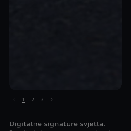
1
2
3
t-highlights.skipLinkText__
Digitalne signature svjetla.