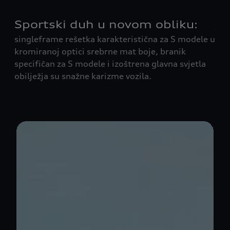
Sportski duh u novom obliku:
Ja
singleframe rešetka karakteristična za S modele u
isp
kromiranoj optici srebrne mat boje, branik
zav
specifičan za S modele i izoštrena glavna svjetla
dij
ni
obilježja su snažne karizme vozila.
ist
o
o.
e /