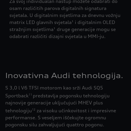
Za svoj individualan nastup možete odabrati do
osam različitih parova digitalnih signatura
svjetala. U digitalnim svjetlima za dnevnu vožnju
matrix LED glavnih svjetala¹ i digitalnim OLED
stražnjim svjetlima¹ druge generacije mogu se
odabrati različiti dizajni svjetala u MMI-ju.
Inovativna Audi tehnologija.
S 3,0 l V6 TFSI motorom kao srži Audi SQ5
Sportback
predstavlja pogonsku tehnologiju
11
najnovije generacije uključujući MHEV plus
tehnologiju
za visoku učinkovitost i impresivne
12
performanse. S veseljem iščekujte ogromnu
pogonsku silu zahvaljujući quattro pogonu.