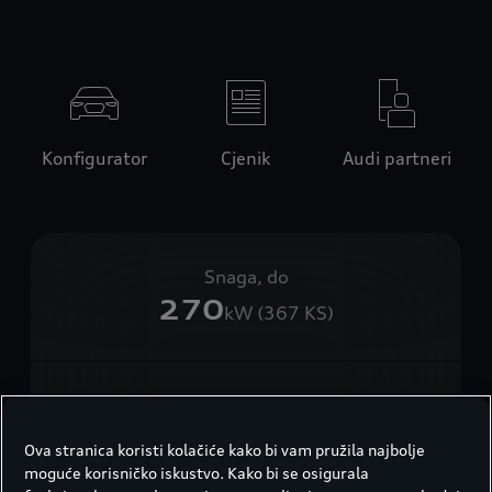
Konfigurator
Cjenik
Audi partneri
Snaga, do
270
kW (367 KS)
Ubrzanje (0–100 km/h)
4,5
sek.
Ova stranica koristi kolačiće kako bi vam pružila najbolje
moguće korisničko iskustvo. Kako bi se osigurala