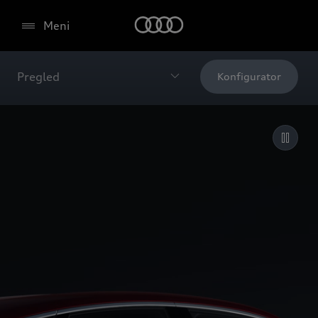
Meni
Pregled
Konfigurator