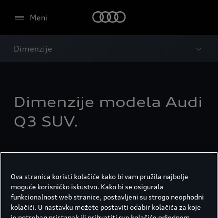
Meni
Dimenzije
Dimenzije modela Audi
Q3 SUV.
Ova stranica koristi kolačiće kako bi vam pružila najbolje
moguće korisničko iskustvo. Kako bi se osigurala
funkcionalnost web stranice, postavljeni su strogo neophodni
kolačići. U nastavku možete postaviti odabir kolačića za koje
je potreban pristanak ili prihvatiti sve kolačiće odjednom.