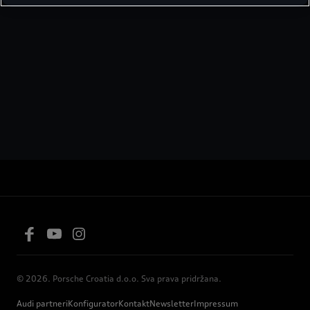
na definiranoj varijanti opreme.
© 2026. Porsche Croatia d.o.o. Sva prava pridržana.
Audi partneri
Konfigurator
Kontakt
Newsletter
Impressum