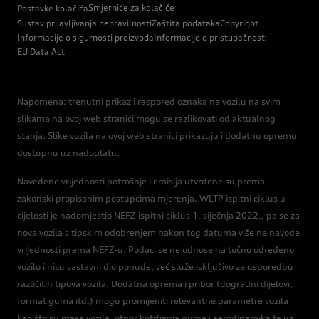
Smjernice za kolačiće
Postavke kolačića
Sustav prijavljivanja nepravilnosti
Zaštita podataka
Copyright
Informacije o sigurnosti proizvoda
Informacije o pristupačnosti
EU Data Act
Napomena: trenutni prikaz i raspored oznaka na vozilu na svim
slikama na ovoj web stranici mogu se razlikovati od aktualnog
stanja. Slike vozila na ovoj web stranici prikazuju i dodatnu opremu
dostupnu uz nadoplatu.
Navedene vrijednosti potrošnje i emisija utvrđene su prema
zakonski propisanim postupcima mjerenja. WLTP ispitni ciklus u
cijelosti je nadomjestio NEFZ ispitni ciklus 1. siječnja 2022., pa se za
nova vozila s tipskim odobrenjem nakon tog datuma više ne navode
vrijednosti prema NEFZ-u. Podaci se ne odnose na točno određeno
vozilo i nisu sastavni dio ponude, već služe isključivo za usporedbu
različitih tipova vozila. Dodatna oprema i pribor (dogradni dijelovi,
format guma itd.) mogu promijeniti relevantne parametre vozila
kao što su masa vozila, otpor kotrljanja guma i aerodinamika te uz