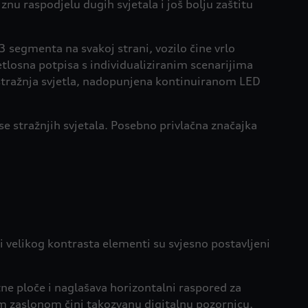
u raspodjelu dugih svjetala i još bolju zaštitu
 segmenta na svakoj strani, vozilo čine vrlo
jetlosna potpisa s individualiziranim scenarijima
D stražnja svjetla, nadopunjena kontinuiranom LED
 stražnjih svjetala. Posebno privlačna značajka
 velikog kontrasta elementi su svjesno postavljeni
ne ploče i naglašava horizontalni raspored za
zaslonom čini takozvanu digitalnu pozornicu.