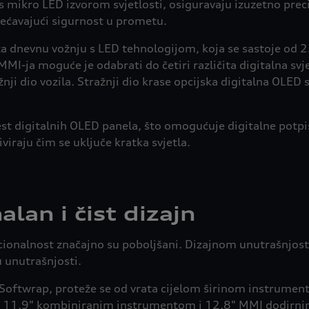
 mikro LED izvorom svjetlosti, osiguravaju izuzetno precizn
ećavajući sigurnost u prometu.
a dnevnu vožnju s LED tehnologijom, koja se sastoje od 23
I-ja moguće je odabrati do četiri različita digitalna sv
̌nji dio vozila. Stražnji dio krase opcijska digitalna OLE
st digitalnih OLED panela, što omogućuje digitalne potpise
iviraju čim se uključe kratka svjetla.
lan i čist dizajn
nalnost značajno su poboljšani. Dizajnom unutrašnjosti
u unutrašnjosti.
 Softwrap, proteže se od vrata cijelom širinom instrument
s 11,9" kombiniranim instrumentom i 12,8" MMI dodirnim 