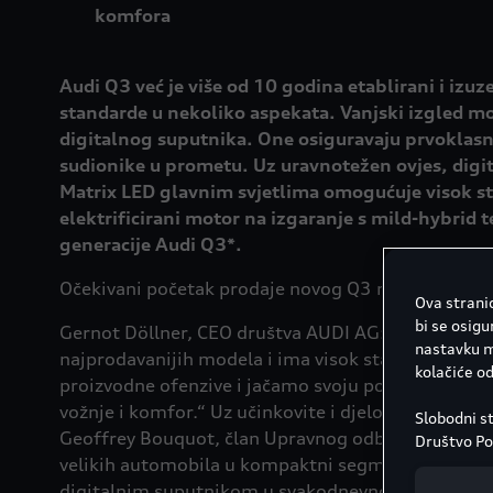
komfora
Audi Q3 već je više od 10 godina etablirani i i
standarde u nekoliko aspekata. Vanjski izgled mo
digitalnog suputnika. One osiguravaju prvoklasno 
sudionike u prometu. Uz uravnotežen ovjes, digi
Matrix LED glavnim svjetlima omogućuje visok stup
elektrificirani motor na izgaranje s mild-hybrid
generacije Audi Q3*.
Očekivani početak prodaje novog Q3 modela u Hrvat
Ova stranic
bi se osigu
Gernot Döllner, CEO društva AUDI AG: „S više od d
nastavku mo
najprodavanijih modela i ima visok status u našo
kolačiće o
proizvodne ofenzive i jačamo svoju ponudu snažn
vožnje i komfor.“ Uz učinkovite i djelomično ele
Slobodni st
Geoffrey Bouquot, član Upravnog odbora za tehnič
Društvo Por
velikih automobila u kompaktni segment. Inovativni
informacij
pronaći na
digitalnim suputnikom u svakodnevnom životu.“