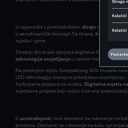
Strogo 
Napomena 
GDPR-a:
Go
Kolačići
kolačić. Ne
osobne pod
U usporedbi s prethodnikom,
dizajn
novog modela 
kolačića u 
Kolačići
u aerodinamički koncept.Sa strane,
horizontalna l
također pr
svjetla i sjene.
skladu s č
postavljen
Stražnji dio krase opcijska digitalna OLED straž
dnu web st
Postavke
tehnologije osvjetljenja
u novom modelu Audi Q3 
Na prednjem dijelu kompaktnog SUV modela nalaze 
LED tehnologija značajno poboljšava osvjetljenje i
funkcijama potpora za vozača.
Digitalna svjetla 
svjetlosne potpise koji vozilo čine vrlo prepoznatlj
U
unutrašnjosti
, novi elementi za rukovanje na kolu 
prostora. Elementi za rukovanje na kolu upravljača p