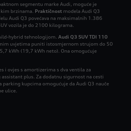
kompaktnom segmentu marke Audi, moguće je
elikim brzinama.
Praktičnost
modela Audi Q3
 modelu Audi Q3 povećava na maksimalnih 1.386
e SUV vozila je do 2100 kilograma.
 mild-hybrid tehnologijom.
Audi Q3 SUV TDI 110
alnim uvjetima puniti istosmjernom strujom do 50
od 25,7 kWh (19,7 kWh neto). Ona omogućuje
s i ovjes s amortizerima s dva ventila za
 assistant plus. Za dodatnu sigurnost na cesti
za parking kupcima omogućuje da Audi Q3 nauče
e ulice.