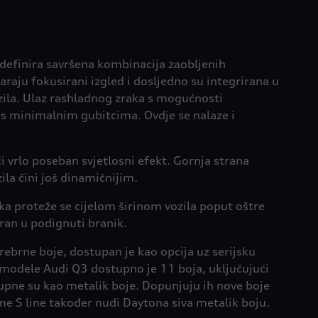
u definira savršena kombinacija zaobljenih
varaju fokusirani izgled i dosljedno su integrirana u
zila. Ulaz rashladnog zraka s mogućnosti
a s minimalnim gubitcima. Ovdje se nalaze i
ući vrlo poseban svjetlosni efekt. Gornja strana
 čini još dinamičnijim.
aka proteže se cijelom širinom vozila poput oštre
riran u podignuti branik.
rebrne boje, dostupan je kao opcija uz serijsku
modele Audi Q3 dostupno je 11 boja, uključujući
tupne su kao metalik boje. Dopunjuju ih nove boje
me S line također nudi Daytona siva metalik boju.