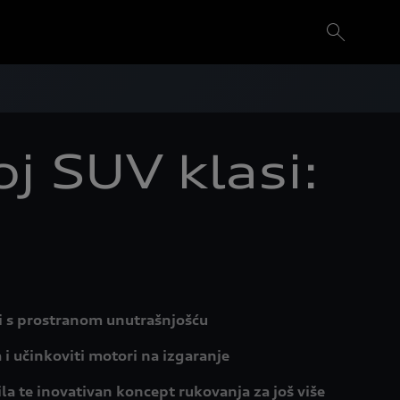
j SUV klasi:
 s prostranom unutrašnjošću
i učinkoviti motori na izgaranje
la te inovativan koncept rukovanja za još više