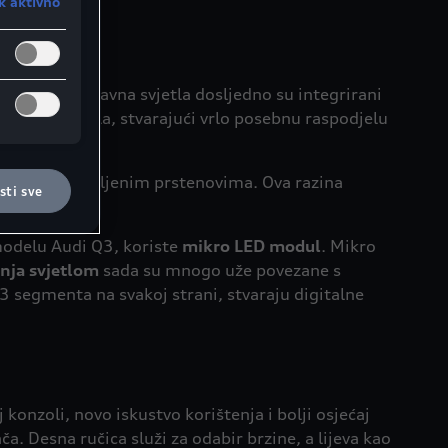
k aktivno
 (a)
alitički
lijediti
ljanje
tno sužena glavna svjetla dosljedno su integrirani
 tada
ilo na dva dijela, stvarajući vrlo posebnu raspodjelu
ačićima u
i su
ačiće na
akom i osvijetljenim prstenovima. Ova razina
ti sve
di.
modelu Audi Q3, koriste
mikro LED modul
. Mikro
nja svjetlom
sada su mnogo uže povezane s
23 segmenta na svakoj strani, stvaraju digitalne
konzoli, novo iskustvo korištenja i bolji osjećaj
a. Desna ručica služi za odabir brzine, a lijeva kao