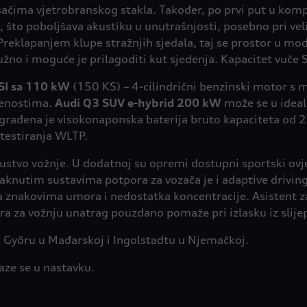
isačima vjetrobranskog stakla. Također, po prvi put u 
e, što poboljšava akustiku u unutrašnjosti, posebno pri v
ra. Preklapanjem klupe stražnjih sjedala, taj se prostor u
užno i moguće je prilagoditi kut sjedenja. Kapacitet vuč
SI sa 110 kW
(150 KS) – 4-cilindrični benzinski motor s
jenostima.
Audi Q3 SUV e-hybrid 200 kW
može se u ide
vrhu ugrađena je visokonaponska baterija bruto kapaciteta 
 testiranja WLTP.
kustvo vožnje. U dodatnoj su opremi dostupni sportski ovje
aknutim sustavima potpora za vozača je i adaptive driving
za znakovima umora i nedostatka koncentracije. Asistent 
 za vožnju unatrag pouzdano pomaže pri izlasku iz slijep
 Győru u Mađarskoj i Ingolstadtu u Njemačkoj.
ze se u nastavku.