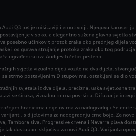
udi Q3 još je mišićaviji i emotivniji. Njegovu karoserij
postavljen je visoko, a elegantno sužena glavna svjetla st
ava posebno učinkovit protok zraka oko prednjeg dijela vo
aske i osigurava strujanje protoka zraka oko tog područj
ča ugrađeni su iza Audijevih četiri prstena.
ažnjih svjetla vizualno dijeli vozilo na dva dijela, stvaraj
 sa strmo postavljenim D stupovima, ostakljeni se dio vozila
ražnjih svjetala iz dva dijela, precizna, uska svjetlosna tr
e nalazi se široka, vizualno mirna površina. Difuzor je integ
tražnjim branicima i dijelovima za nadogradnju Selenite s
varijanti, s dijelovima za nadogradnju crne boje. Za nove 
siva, Tambora siva, Progressive crvena i Navarra plava dos
lak dostupan isključivo za novi Audi Q3. Varijanta opre