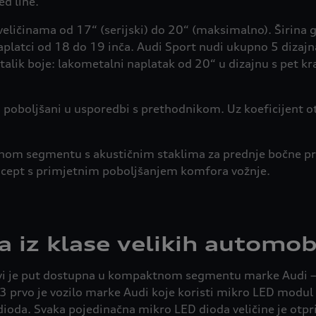
d line.
eličinama od 17“ (serijski) do 20“ (maksimalno). Širina
latci od 18 do 19 inča. Audi Sport nudi ukupno 5 dizajn
metalik boje: lakometalni naplatak od 20“ u dizajnu s pet k
 poboljšani u usporedbi s prethodnikom. Uz koeficijent o
om segmentu s akustičnim staklima za prednje bočne pr
oncept s primjetnim poboljšanjem komfora vožnje.
a iz klase velikih automob
vi je put dostupna u kompaktnom segmentu marke Audi – 
 Q3 prvo je vozilo marke Audi koje koristi mikro LED modu
oda. Svaka pojedinačna mikro LED dioda veličine je otpri