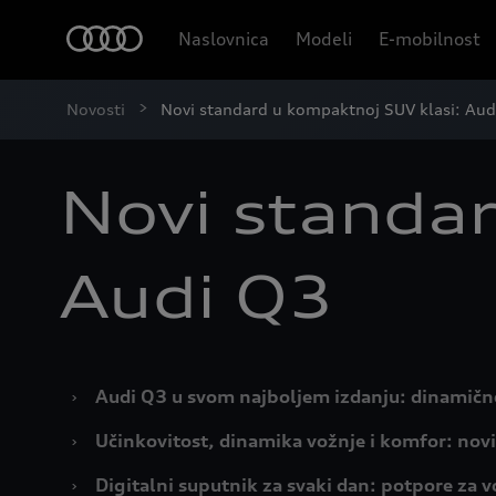
Naslovnica
Modeli
E-mobilnost
Novosti
Novi standard u kompaktnoj SUV klasi: Aud
Novi standar
Audi Q3
›
Audi Q3 u svom najboljem izdanju: dinamične 
›
Učinkovitost, dinamika vožnje i komfor: novi
›
Digitalni suputnik za svaki dan: potpore za vo