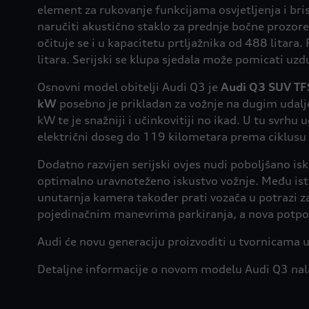
element za rukovanje funkcijama osvjetljenja i br
naručiti akustično staklo za prednje bočne prozor
očituje se i u kapacitetu prtljažnika od 488 lita
litara. Serijski se klupa sjedala može pomicati uzd
Osnovni model obitelji Audi Q3 je
Audi Q3 SUV TF
kW
posebno je prikladan za vožnje na dugim udal
kW te je snažniji i učinkovitiji no ikad. U tu s
električni doseg do 119 kilometara prema ciklusu
Dodatno razvijen serijski ovjes nudi poboljšano is
optimalno uravnoteženo iskustvo vožnje. Među ist
unutarnja kamera također prati vozača u potrazi 
pojedinačnim manevrima parkiranja, a nova potpora
Audi će novu generaciju proizvoditi u tvornicama u
Detaljne informacije o novom modelu Audi Q3 nala