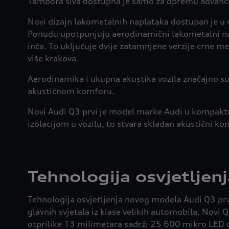
Tambora siva dostupna je samo za opremu advance
Novi dizajn lakometalnih naplataka dostupan je u v
Ponudu upotpunjuju aerodinamični lakometalni nap
inča. To uključuje dvije zatamnjene verzije crne 
više krakova.
Aerodinamika i ukupna akustika vozila značajno su
akustičnom komforu.
Novi Audi Q3 prvi je model marke Audi u kompaktn
izolacijom u vozilu, to stvara skladan akustični k
Tehnologija osvjetljenj
Tehnologija osvjetljenja novog modela Audi Q3 pr
glavnih svjetala iz klase velikih automobila. Novi
otprilike 13 milimetara sadrži 25 600 mikro LED di