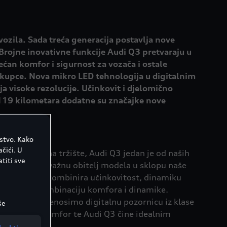
zila. Sada treća generacija postavlja nove
Brojne inovativne funkcije Audi Q3 pretvaraju u
́an komfor i sigurnost za vozača i ostale
a kupce. Nova mikro LED tehnologija u digitalnim
a visoke rezolucije. Učinkovit i djelomično
 119 kilometara dodatne su značajke nove
e.
ustvo. Kako
čići. U
generacije na tržište, Audi Q3 jedan je od naših
titi sve
obnavljamo važnu obitelj modela u sklopu naše
. Novi model kombinira učinkovitost, dinamiku
vni ovjes za kombinaciju komfora i dinamike.
ela Audi Q3 prenosimo digitalnu pozornicu iz klase
še
igurnost i komfor te Audi Q3 čine idealnim
e možete