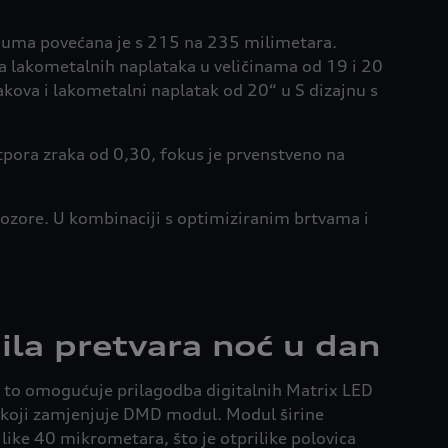
 guma povećana je s 215 na 235 milimetara.
a lakometalnih naplataka u veličinama od 19 i 20
rakova i lakometalni naplatak od 20“ u S dizajnu s
tpora zraka od 0,30, fokus je prvenstveno na
ozore. U kombinaciji s optimiziranim brtvama i
ila pretvara noć u dan
to omogućuje prilagodba digitalnih Matrix LED
l koji zamjenjuje DMD modul. Modul širine
like 40 mikrometara, što je otprilike polovica