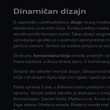
Dinamičan dizajn
U usporedbi s prethodnikom,
dizajn
novog modela A
elemenata i preciznih linija. Široka prednja maska 
aerodinamički koncept vozila. Takav dizajn osigur
upravljanja ugrađen je u područje ispod prednje m
parkirni senzori. Senzori za sustave potpora za voza
Sa strane,
horizontalna linija
između prednjih i str
hvata svjetlost, a donja strana sjenu. U kombinaciji
Stražnji dio također ima čist dizajn. Odvojena od st
linije i stražnjem dijelu daje čist izgled. Ispod nj
Paket opreme S line, s diferenciranim prednjim i s
opremu. Vanjski paket također je dostupan u crnoj 
Arkona bijelu. Glacier bijela, Mythos crna, Arrow 
Sage zelena i Madeira smeđa. Madeira smeđa mat je 