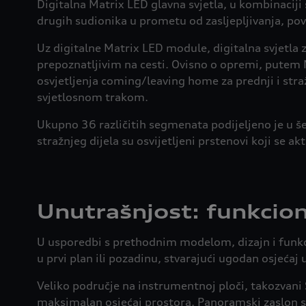
Digitalna Matrix LED glavna svjetla, u kombinaciji s
drugih sudionika u prometu od zasljepljivanja, pov
Uz digitalne Matrix LED module, digitalna svjetla z
prepoznatljivim na cesti. Ovisno o opremi, putem MM
osvjetljenja coming/leaving home za prednji i straz
svjetlosnom trakom.
Ukupno 36 različitih segmenata podijeljeno je u še
stražnjeg dijela su osvijetljeni prstenovi koji se akt
Unutrašnjost: funkciona
U usporedbi s prethodnim modelom, dizajn i funkcio
u prvi plan ili pozadinu, stvarajući ugodan osjećaj 
Veliko područje na instrumentnoj ploči, takozvani
maksimalan osjećaj prostora. Panoramski zaslon 