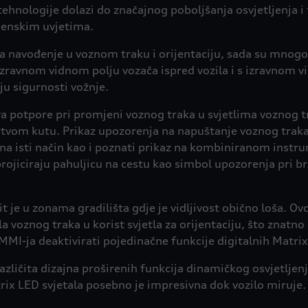
nologije dolazi do značajnog poboljšanja osvjetljenja i 
emenskim uvjetima.
a navođenje u voznom traku i orijentaciju, sada su mnogo 
izravnom vidnom polju vozača ispred vozila i s izravnom 
u sigurnosti vožnje.
a potpore pri promjeni voznog traka u svjetlima voznog tr
rtvom kutu. Prikaz upozorenja na napuštanje voznog traka 
na isti način kao i poznati prikaz na kombiniranom instr
rojiciraju pahuljicu na cestu kao simbol upozorenja pri 
je u zonama gradilišta gdje je vidljivost obično loša. O
la voznog traka u korist svjetla za orijentaciju, što znat
MI-ja deaktivirati pojedinačne funkcije digitalnih Matrix
azličita dizajna proširenih funkcija dinamičkog osvjetl
atrix LED svjetala posebno je impresivna dok vozilo miruje.