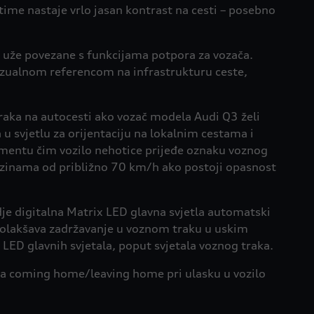
time nastaje vrlo jasan kontrast na cesti – posebno
uže povezane s funkcijama potpora za vozača.
vizualnom referencom na infrastrukturu ceste,
aka na autocesti ako vozač modela Audi Q3 želi
u svjetlu za orijentaciju na lokalnim cestama i
umentu čim vozilo nehotice prijeđe oznaku voznog
brzinama od približno 70 km/h ako postoji opasnost
vdje digitalna Matrix LED glavna svjetla automatski
no olakšava zadržavanje u voznom traku u uskim
 LED glavnih svjetala, poput svjetala voznog traka.
jenja coming home/leaving home pri ulasku u vozilo