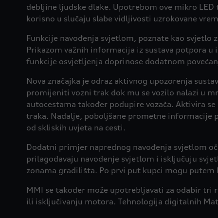
debljine ljudske dlake. Upotrebom ove mikro LED teh
korisno u slučaju slabe vidljivosti uzrokovane vr
Funkcije navođenja svjetlom, poznate kao svjetlo z
Prikazom važnih informacija iz sustava potpora u 
funkcije osvjetljenja doprinose dodatnom povećanj
Nova značajka je odraz aktivnog upozorenja sustav
promijeniti vozni trak dok mu se vozilo nalazi u m
autocestama također podupire vozača. Aktivira se 
traka. Nadalje, poboljšane prometne informacije p
od skliskih uvjeta na cesti.
Dodatni primjer naprednog navođenja svjetlom očit 
prilagođavaju navođenje svjetlom i isključuju svjet
zonama gradilišta. Po prvi put kupci mogu putem M
MMI se također može upotrebljavati za odabir tri r
ili isključivanju motora. Tehnologija digitalnih M