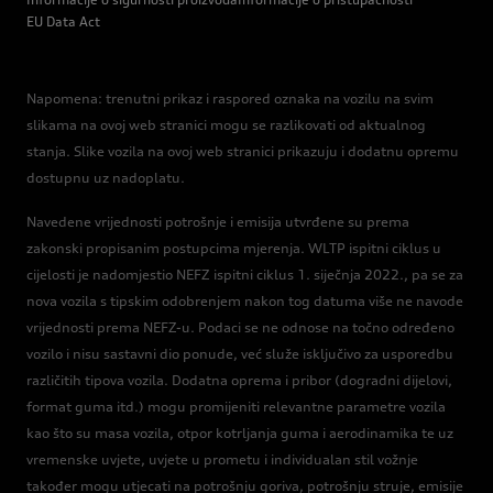
EU Data Act
Napomena: trenutni prikaz i raspored oznaka na vozilu na svim
slikama na ovoj web stranici mogu se razlikovati od aktualnog
stanja. Slike vozila na ovoj web stranici prikazuju i dodatnu opremu
dostupnu uz nadoplatu.
Navedene vrijednosti potrošnje i emisija utvrđene su prema
zakonski propisanim postupcima mjerenja. WLTP ispitni ciklus u
cijelosti je nadomjestio NEFZ ispitni ciklus 1. siječnja 2022., pa se za
nova vozila s tipskim odobrenjem nakon tog datuma više ne navode
vrijednosti prema NEFZ-u. Podaci se ne odnose na točno određeno
vozilo i nisu sastavni dio ponude, već služe isključivo za usporedbu
različitih tipova vozila. Dodatna oprema i pribor (dogradni dijelovi,
format guma itd.) mogu promijeniti relevantne parametre vozila
kao što su masa vozila, otpor kotrljanja guma i aerodinamika te uz
vremenske uvjete, uvjete u prometu i individualan stil vožnje
također mogu utjecati na potrošnju goriva, potrošnju struje, emisije