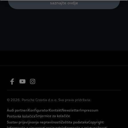
saznajte ovdje
© 2026. Porsche Croatia d.o.o. Sva prava pridržana.
Audi partneri
Konfigurator
Kontakt
Newsletter
Impressum
Smjernice za kolačiće
Postavke kolačića
Sustav prijavljivanja nepravilnosti
Zaštita podataka
Copyright
Informacije o sigurnosti proizvoda
Informacije o pristupačnosti