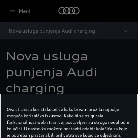
Meni
Nova usluga punjenja Audi charging
Nova usluga
punjenja Audi
charging
Ova stranica koristi kolačiće kako bi vam pružila najbolje
›
1. siječnja 2023. uvodi se usluga punjenja Audi
moguće korisničko iskustvo. Kako bi se osigurala
charging
funkcionalnost web stranice, postavljeni su strogo neophodni
kolačići. U nastavku možete postaviti odabir kolačića za koje
›
Jednostavan pristup europskoj mreži
p
unionica
je potreban pristanak ili prihvatiti sve kolačiće odjednom.