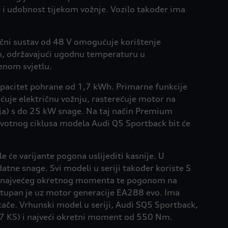
i udobnost tijekom vožnje. Vozilo također ima
čni sustav od 48 V omogućuje korištenje
m, održavajući ugodnu temperaturu u
venom svjetlu.
a kapacitet pohrane od 1,7 kWh. Primarne funkcije
uje električnu vožnju, rasterećuje motor na
ija) s do 25 kW snage. Na taj način Premium
ivotnog ciklusa modela Audi Q5 Sportback bit će
e će varijante pogona uslijediti kasnije. U
tne snage. Svi modeli u seriji također koriste S
Nm najvećeg okretnog momenta te pogonom na
stupan je uz motor generacije EA288 evo. Ima
če. Vrhunski model u seriji, Audi SQ5 Sportback,
67 KS) i najveći okretni moment od 550 Nm.