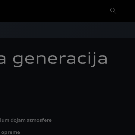
a generacija
remium dojam atmosfere
e opreme