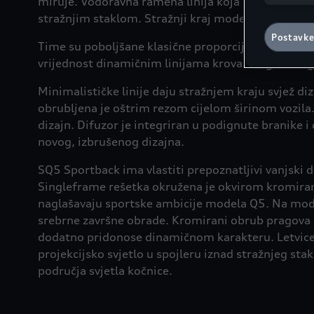
miruje. Vodoravna ramena linija koja povezuje predn
skladu s č
stražnjim staklom. Stražnji kraj modela Q5 Sportba
postavljen
dnu web st
Postavke
Time su poboljšane klasične proporcije SUV vozila 
vrijednost dinamičnim linijama krova. Elegantna g
Minimalističke linije daju stražnjem kraju svjež di
obrubljena je oštrim rezom cijelom širinom vozila. 
dizajn. Difuzor je integriran u podignute branike i
novog, izbrušenog dizajna.
SQ5 Sportback ima vlastiti prepoznatljivi vanjski di
Singleframe rešetka okružena je okvirom kromirane 
naglašavaju sportske ambicije modela Q5. Na mod
srebrne završne obrade. Kromirani obrub pragova u
dodatno pridonose dinamičnom karakteru. Letvice p
projekcijsko svjetlo u spojleru iznad stražnjeg stak
područja svjetla kočnice.