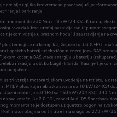
je emisije ugljika istovremeno povećavajući performanse 
riranja i parkiranja.
etni moment do 230 Nm i 18 kW (24 KS). K tomu, elektri
 osigurava da klima-uređaj nastavlja raditi punom snago
rice tijekom vožnje u praznom hodu ili zaustavljanja na cr
 plus temelji se na kemiji litij željezo fosfat (LFP) i im
ra i opskrba baterije električnom energijom. BAS omoguć
Tijekom kočenja BAS vraća energiju u bateriju (rekuperac
ektrifikaciju u obliku blagih hibrida. Kasnije tijekom ž
skim punjačem.
uz tri verzije motora tijekom uvođenja na tržište, a ostal
om MHEV plus, koja nakratko stvara do 18 kW (24 KS) doda
m. Ulazni motor je 2.0 TFSI sa 150 kW (204 KS) i 340 
on na sve kotače. Uz 2.0 TDI, model Audi Q5 Sportback do
og momenta te je dostupan uz quattro pogon na sve kota
V6 TFSI motor obujma od tri litre ima snagu od 270 kW (3