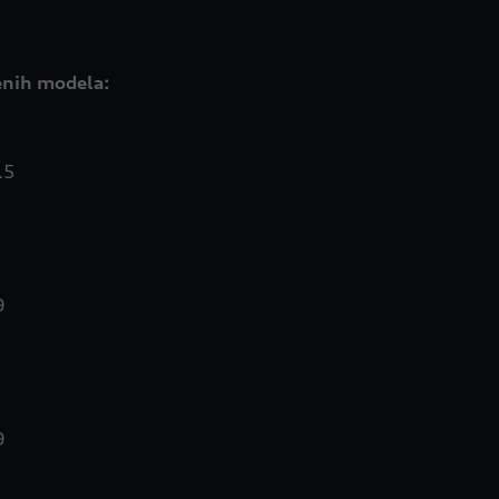
denih modela:
.5
9
9