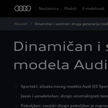
Naslovnica
Modeli
E-mobilnost
Novosti
Dinamičan i svestran: druga generacija mo
Dinamičan i 
modela Audi
›
Sportski: silueta novog modela Audi Q5 Spor
›
Jasan i usredotočen: dizajn unutrašnjosti te
›
Poboljšan: vanjski dizajn poboljšan je napr