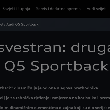
Savjeti i kupnja
Servis i dodatna oprema
Audi svijet
dela Audi Q5 Sportback
svestran: drug
 Q5 Sportback
tback* dinamičnija je od one njegova prethodnika
melj je za tehnička rješenja usmjerena na korisnika i p
ednim dinamičnim elementima dizajna koji su dio serijsk