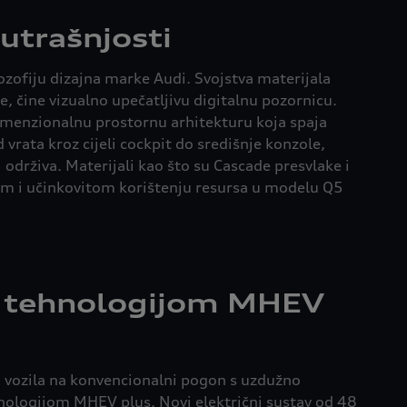
utrašnjosti
zofiju dizajna marke Audi. Svojstva materijala
 čine vizualno upečatljivu digitalnu pozornicu.
dimenzionalnu prostornu arhitekturu koja spaja
rata kroz cijeli cockpit do središnje konzole,
održiva. Materijali kao što su Cascade presvlake i
vom i učinkovitom korištenju resursa u modelu Q5
s tehnologijom MHEV
 vozila na konvencionalni pogon s uzdužno
nologijom MHEV plus. Novi električni sustav od 48