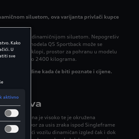
amičnom siluetom, ova varijanta privlači kupce
rašnjost, s još dinamičnijom siluetom. Nepogrešiv
ustvo. Kako
ga generacija modela Q5 Sportback može se
čići. U
red sjedala preklopi, prostor za pohranu u modelu
titi sve
ni kapacitet do 2400 kilograma.
nca ove godine kada će biti poznate i cijene.
še
e možete
k aktivno
iji krova
 (a)
alitički
lijediti
ka postavljena je visoko te je okružena
ljanje
ed. Veliki otvor za usis zraka ispod Singleframe
 tada
branika, dajući vozilu dinamičan izgled čak i dok
ačićima u