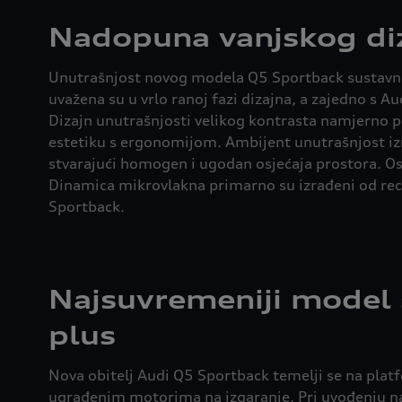
Nadopuna vanjskog diza
Unutrašnjost novog modela Q5 Sportback sustavno j
uvažena su u vrlo ranoj fazi dizajna, a zajedno s
Dizajn unutrašnjosti velikog kontrasta namjerno po
estetiku s ergonomijom. Ambijent unutrašnjost izr
stvarajući homogen i ugodan osjećaja prostora. Osi
Dinamica mikrovlakna primarno su izrađeni od reci
Sportback.
Najsuvremeniji model
plus
Nova obitelj Audi Q5 Sportback temelji se na pla
ugrađenim motorima na izgaranje. Pri uvođenju na