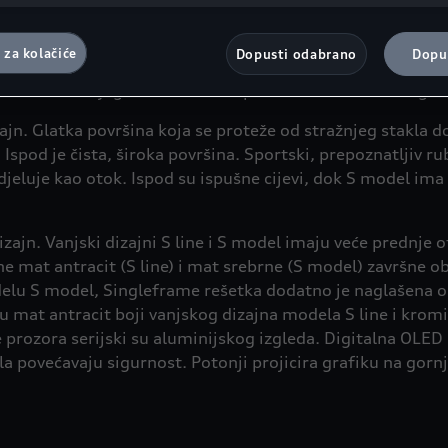
ja i stražnja svjetla malo se uzdiže iznad stražnjih svjet
lankom 49. stavkom 1. točkom (a) GDPR-a. Pojedinosti o kolačićima koj
ck vizualno je maksimalno rastegnut, čineći liniju krova 
i za potrebe Google Analyticsa mogu se pronaći u Smjernicama za kol
ranice.
 za kolačiće
Dopusti odabrano
Dopus
i stvoren je još dinamičniji profil u elegantnom Sportbac
rafika stražnjeg stakla također pomaže vizualno rastegnu
zajn. Glatka površina koja se proteže od stražnjeg stakla 
Ispod je čista, široka površina. Sportski, prepoznatljiv r
 djeluje kao otok. Ispod su ispušne cijevi, dok S model im
zajn. Vanjski dizajni S line i S model imaju veće prednje ot
mat antracit (S line) i mat srebrne (S model) završne obra
elu S model, Singleframe rešetka dodatno je naglašena o
 mat antracit boji vanjskog dizajna modela S line i krom
rozora serijski su aluminijskog izgleda. Digitalna OLED s
la povećavaju sigurnost. Potonji projicira grafiku na gornj