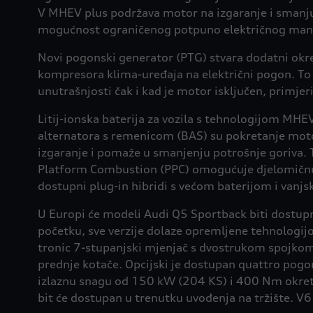
V MHEV plus podržava motor na izgaranje i smanju
mogućnost ograničenog potpuno električnog manev
Novi pogonski generator (PTG) stvara dodatni okr
kompresora klima-uređaja na električni pogon. To
unutrašnjosti čak i kad je motor isključen, primje
Litij-ionska baterija za vozila s tehnologijom MHEV
alternatora s remenicom (BAS) su pokretanje moto
izgaranje i pomaže u smanjenju potrošnje goriva. 
Platform Combustion (PPC) omogućuje djelomičnu el
dostupni plug-in hibridi s većom baterijom i vanj
U Europi će modeli Audi Q5 Sportback biti dostupni 
početku, sve verzije dolaze opremljene tehnologij
tronic 7-stupanjski mjenjač s dvostrukom spojko
prednje kotače. Opcijski je dostupan quattro pog
izlaznu snagu od 150 kW (204 KS) i 400 Nm okretn
bit će dostupan u trenutku uvođenja na tržište. 