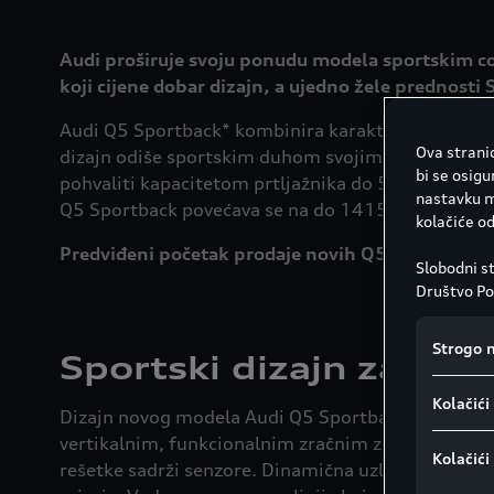
Audi proširuje svoju ponudu modela sportskim c
koji cijene dobar dizajn, a ujedno žele prednosti 
Audi Q5 Sportback* kombinira karakteristike tipič
Ova stranic
dizajn odiše sportskim duhom svojim karakteristi
bi se osigu
pohvaliti kapacitetom prtljažnika do 515 litara il
nastavku mo
Q5 Sportback povećava se na do 1415 litara ili 1
kolačiće o
Predviđeni početak prodaje novih Q5 Sportback i 
Slobodni st
Društvo Por
informacij
pronaći na
Strogo 
Sportski dizajn zahvalj
Napomena 
GDPR-a:
Go
Kolačići
kolačić. Ne
Dizajn novog modela Audi Q5 Sportback elegantniji
osobne pod
vertikalnim, funkcionalnim zračnim zavjesama. Skul
kolačića u 
Kolačići
rešetke sadrži senzore. Dinamična uzlazna linija p
također pr