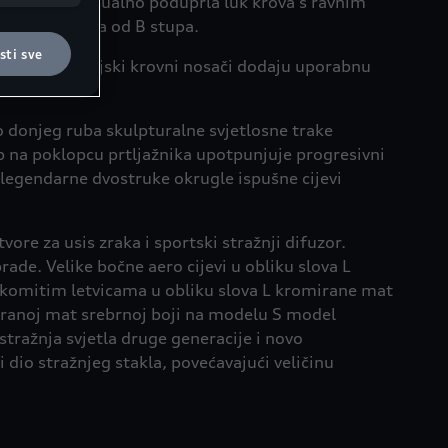
ala kako bi vizualno poduprla luk krova s ravnim
i su
koja se spušta od B stupa.
ačiće na
ti sve
k obliku. Opcijski krovni nosači dodaju uporabnu
ti kabinu.
do donjeg ruba skulpturalne svjetlosne trake
ub na poklopcu prtljažnika upotpunjuje progresivni
a legendarne dvostruke okrugle ispušne cijevi
vore za usis zraka i sportski stražnji difuzor.
de. Velike bočne aero cijevi u obliku slova L
komitim letvicama u obliku slova L kromirane mat
iranoj mat srebrnoj boji na modelu S model
tražnja svjetla druge generacije i novo
i dio stražnjeg stakla, povećavajući veličinu