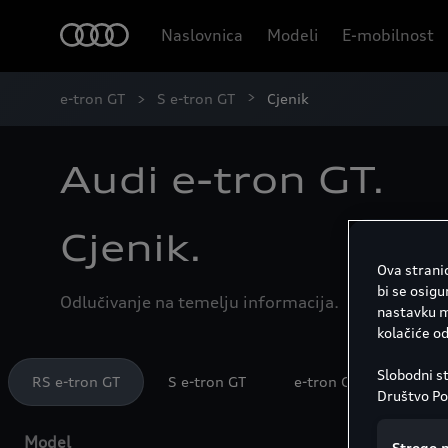
Naslovnica
Modeli
E-mobilnost
e-tron GT
S e-tron GT
Cjenik
Audi e-tron GT.
Cjenik.
Ova stranic
bi se osigu
Odlučivanje na temelju informacija.
nastavku mo
kolačiće o
Slobodni st
RS e-tron GT
S e-tron GT
e-tron GT
Društvo Por
informacij
pronaći na
Model
Tip gor
Strogo 