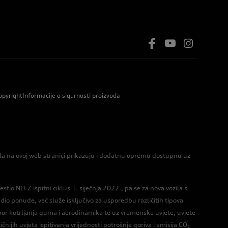
opyright
Informacije o sigurnosti proizvoda
zila na ovoj web stranici prikazuju i dodatnu opremu dostupnu uz
io NEFZ ispitni ciklus 1. siječnja 2022., pa se za nova vozila s
o ponude, već služe isključivo za usporedbu različitih tipova
por kotrljanja guma i aerodinamika te uz vremenske uvjete, uvjete
nijih uvjeta ispitivanja vrijednosti potrošnje goriva i emisija CO₂