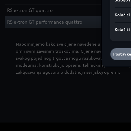
Napomena 
GDPR-a:
Go
RS e-tron GT quattro
H
Kolačići
kolačić. Ne
RS e-tron GT performance quattro
H
osobne pod
kolačića u 
Kolačići
također pr
skladu s č
Napominjemo kako sve cijene navedene u ovom cjeniku n
postavljen
om i svim zavisnim troškovima. Cijene navedene u cjeni
dnu web st
Postavke
svakog pojedinog trgovca mogu razlikovati od cijena nav
modelima, konstrukciji, opremi, tehničkim podacima, ci
zaključivanja ugovora o dodatnoj i serijskoj opremi.