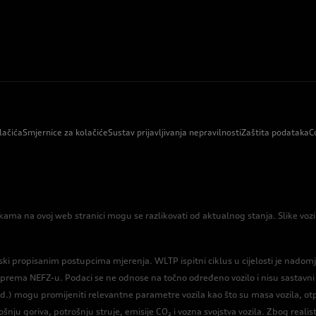
lačića
Smjernice za kolačiće
Sustav prijavljivanja nepravilnosti
Zaštita podataka
C
kama na ovoj web stranici mogu se razlikovati od aktualnog stanja. Slike vo
 propisanim postupcima mjerenja. WLTP ispitni ciklus u cijelosti je nadomjest
ema NEFZ-u. Podaci se ne odnose na točno određeno vozilo i nisu sastavni di
td.) mogu promijeniti relevantne parametre vozila kao što su masa vozila, ot
ju goriva, potrošnju struje, emisije CO₂ i vozna svojstva vozila. Zbog realistič