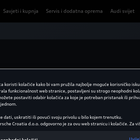
Savjeti i kupnja
Servis i dodatna oprema
Audi svijet
a koristi kolačiće kako bi vam pružila najbolje moguće korisničko isk
rala funkcionalnost web stranice, postavljeni su strogo neophodni kola
žete postaviti odabir kolačića za koje je potreban pristanak ili prihva
djednom.
e dati, uskratiti ili povući svoju privolu u bilo kojem trenutku.
sche Croatia d.o.o. odgovorno je za ovu web stranicu i kolačiće. Za vi
a o kolačićima (kao i dobavljačima) pogledajte postavke kolačića koj
 dnu web stranice ili u Smjernicama za kolačiće.
iva
KS/kW
Mjenjač - opis
Obujam
Uvije
neophodni kolačići