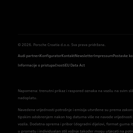
© 2026. Porsche Croatia d.o.o. Sva prava pridržana.
Audi partneri
Konfigurator
Kontakt
Newsletter
Impressum
Postavke ko
Informacije o pristupačnosti
EU Data Act
Napomena: trenutni prikaz i raspored oznaka na vozilu na svim sli
nadoplatu.
Navedene vrijednosti potrošnje i emisija utvrđene su prema zakonski
tipskim odobrenjem nakon tog datuma više ne navode vrijednosti pr
vozila. Dodatna oprema i pribor (dogradni dijelovi, format guma i
u prometu i individualan stil vožnje također mogu utjecati na potrošn