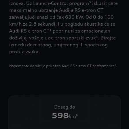
iznova. Uz Launch-Control program³ iskusit ćete
maksimalno ubrzanje Audija RS e-tron GT
zahvaljujući snazi od čak 630 kW. Od 0 do 100
km/h za 2,8 sekundi. I u pogledu akustike će se
Audi RS e-tron GT¹ pobrinuti za emocionalan
doživljaj vožnje uz e-tron sportski zvuk⁴. Birajte
između decentnog, umjerenog ili sportskog
profila zvuka.
Napomena: na slici je prikazan Audi RS e-tron GT performance⁷.
Doseg do
598
km
8