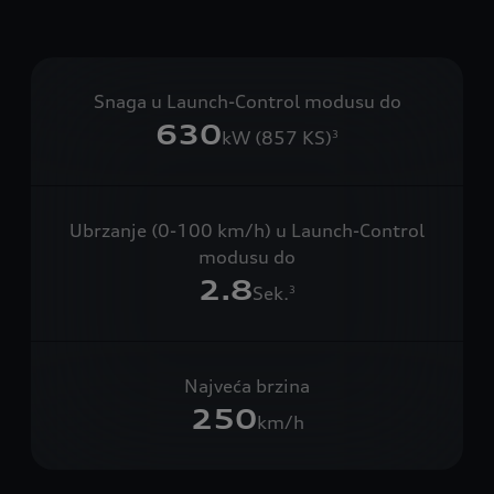
Snaga u Launch-Control modusu do
630
kW (857 KS)
3
Ubrzanje (0-100 km/h) u Launch-Control
modusu do
2.8
Sek.
3
Najveća brzina
250
km/h