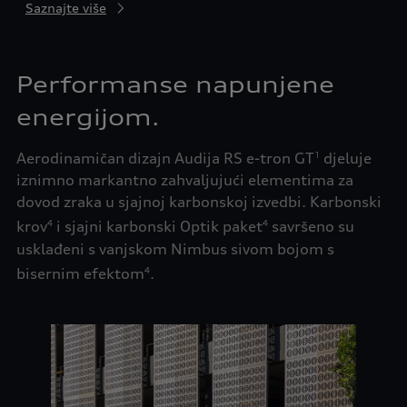
Saznajte više
Performanse napunjene
energijom.
Aerodinamičan dizajn Audija RS e-tron GT
djeluje
1
iznimno markantno zahvaljujući elementima za
dovod zraka u sjajnoj karbonskoj izvedbi. Karbonski
krov
i sjajni karbonski Optik paket
savršeno su
4
4
usklađeni s vanjskom Nimbus sivom bojom s
bisernim efektom
.
4