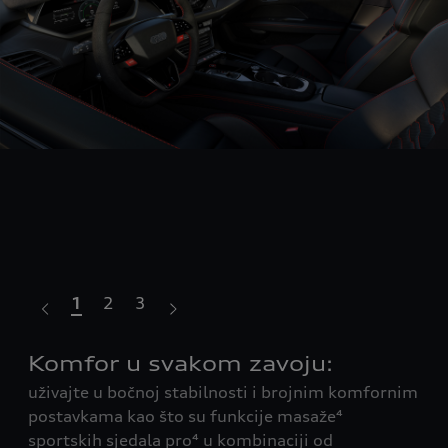
1
2
3
Komfor u svakom zavoju:
Sn
i
uživajte u bočnoj stabilnosti i brojnim komfornim
Aud
postavkama kao što su funkcije masaže⁴
RS 
sportskih sjedala pro⁴ u kombinaciji od
nav