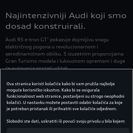
Najintenzivniji Audi koji smo
dosad konstruirali.
Audi RS e-tron GT
pokazuje dojmljivu snagu
1
električnog pogona u revolucionarnom i
aerodinamičnom obliku. S izuzetnim proporcijama
Gran Turismo modela i luksuznom opremom i duga
će putovanja postati užitak.
Ova stranica koristi kolačiće kako bi vam pružila najbolje
moguće korisničko iskustvo. Kako bi se osigurala
funkcionalnost web stranice, postavljeni su strogo neophodni
kolačići. U nastavku možete postaviti odabir kolačića za koje
je potreban pristanak ili prihvatiti sve kolačiće odjednom.
Slobodni ste dati, uskratiti ili povući svoju privolu u bilo kojem
trenutku.