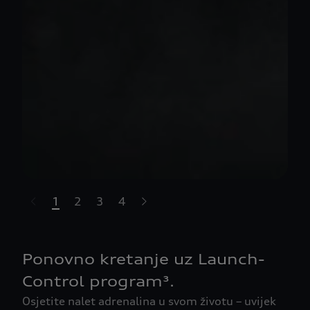
1
2
3
4
t-highlights.skipLinkText__
Ponovno kretanje uz Launch-
Control program³.
Osjetite nalet adrenalina u svom životu – uvijek