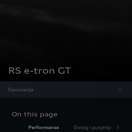
RS e-tron GT
Fascinacija
On this page
Performanse
Doseg i punjenje
Di