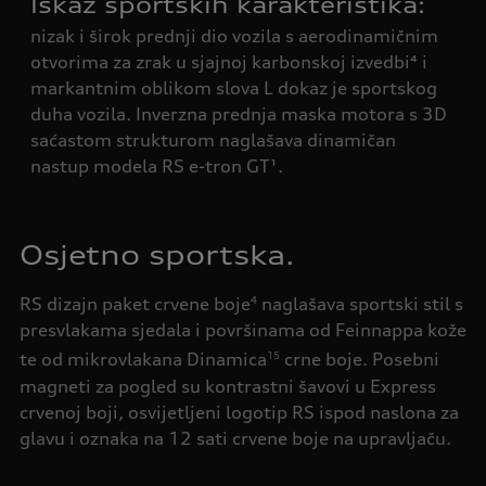
Iskaz sportskih karakteristika:
Di
nizak i širok prednji dio vozila s aerodinamičnim
spo
otvorima za zrak u sjajnoj karbonskoj izvedbi⁴ i
međ
markantnim oblikom slova L dokaz je sportskog
dio
duha vozila. Inverzna prednja maska motora s 3D
se 
saćastom strukturom naglašava dinamičan
kuć
nastup modela RS e-tron GT¹.
te 
spe
Osjetno sportska.
RS dizajn paket crvene boje
naglašava sportski stil s
4
presvlakama sjedala i površinama od Feinnappa kože
te od mikrovlakana Dinamica
crne boje. Posebni
15
magneti za pogled su kontrastni šavovi u Express
crvenoj boji, osvijetljeni logotip RS ispod naslona za
glavu i oznaka na 12 sati crvene boje na upravljaču.