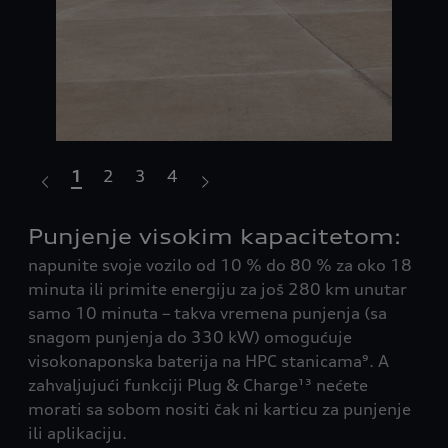
1
2
3
4
tu:
Punjenje visokim kapacitetom:
Na
napunite svoje vozilo od 10 % do 80 % za oko 18
va
minuta ili primite energiju za još 280 km unutar
isk
samo 10 minuta – takva vremena punjenja (sa
dug
ju
snagom punjenja do 330 kW) omogućuje
dos
e u
visokonaponska baterija na HPC stanicama⁹. A
Gra
zahvaljujući funkciji Plug & Charge¹³ nećete
morati sa sobom nositi čak ni karticu za punjenje
ili aplikaciju.