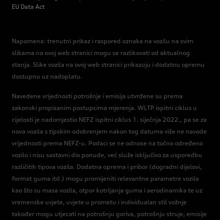
EU Data Act
Napomena: trenutni prikaz i raspored oznaka na vozilu na svim
slikama na ovoj web stranici mogu se razlikovati od aktualnog
stanja. Slike vozila na ovoj web stranici prikazuju i dodatnu opremu
dostupnu uz nadoplatu.
Navedene vrijednosti potrošnje i emisija utvrđene su prema
zakonski propisanim postupcima mjerenja. WLTP ispitni ciklus u
cijelosti je nadomjestio NEFZ ispitni ciklus 1. siječnja 2022., pa se za
nova vozila s tipskim odobrenjem nakon tog datuma više ne navode
vrijednosti prema NEFZ-u. Podaci se ne odnose na točno određeno
vozilo i nisu sastavni dio ponude, već služe isključivo za usporedbu
različitih tipova vozila. Dodatna oprema i pribor (dogradni dijelovi,
format guma itd.) mogu promijeniti relevantne parametre vozila
kao što su masa vozila, otpor kotrljanja guma i aerodinamika te uz
vremenske uvjete, uvjete u prometu i individualan stil vožnje
također mogu utjecati na potrošnju goriva, potrošnju struje, emisije