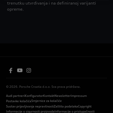
trenutku utvrđivanja i na definiranoj varijanti
opreme.
© 2026. Porsche Croatia d.o.o. Sva prava pridržana.
Audi partneri
Konfigurator
Kontakt
Newsletter
Impressum
Smjernice za kolačiće
Postavke kolačića
Sustav prijavljivanja nepravilnosti
Zaštita podataka
Copyright
Informacije o sigurnosti proizvoda
Informacije o pristupačnosti