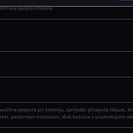
vostruka spojka (mokra)
lična potpora pri kočenju, sprijeda: plivajuća čeljust, d
elektr. parkirnom kočnicom, disk kočnice s unutrašnjom ve