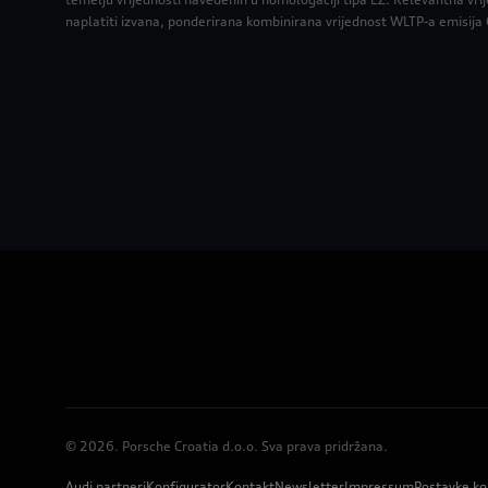
naplatiti izvana, ponderirana kombinirana vrijednost WLTP-a emisija
© 2026. Porsche Croatia d.o.o. Sva prava pridržana.
Audi partneri
Konfigurator
Kontakt
Newsletter
Impressum
Postavke ko