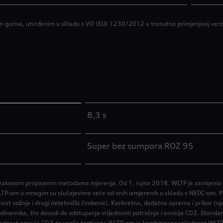
goriva, utvrđenim u skladu s VO (EU) 1230/2012 u trenutno primjenjivoj verzij
8,3 s
Super bez sumpora ROZ 95
a zakonom propisanim metodama mjerenja. Od 1. rujna 2018. WLTP je zamijenio no
 WLTP-om u mnogim su slučajevima veće od onih izmjerenih u skladu s NEDC-om. Po
jenost vožnje i drugi netehnički čimbenici. Konkretno, dodatna oprema i pribor (np
odinamika, što dovodi do odstupanja vrijednosti potrošnje i emisija CO2. Standa
jednost emisija CO2 za vozila testirana WLTP-om je kombinirana vrijednost WLTP