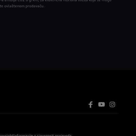
tite ovlaštenom prodavaču.
opyright
Informacije o sigurnosti proizvoda