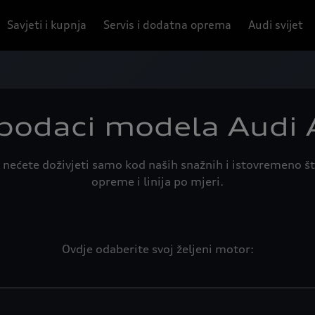
Savjeti i kupnja
Servis i dodatna oprema
Audi svijet
 podaci modela Audi 
 nećete doživjeti samo kod naših snažnih i istovremeno št
opreme i linija po mjeri.
Ovdje odaberite svoj željeni motor: