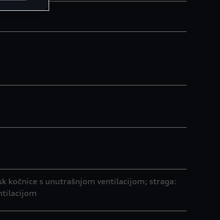
isk kočnice s unutrašnjom ventilacijom; straga:
ntilacijom