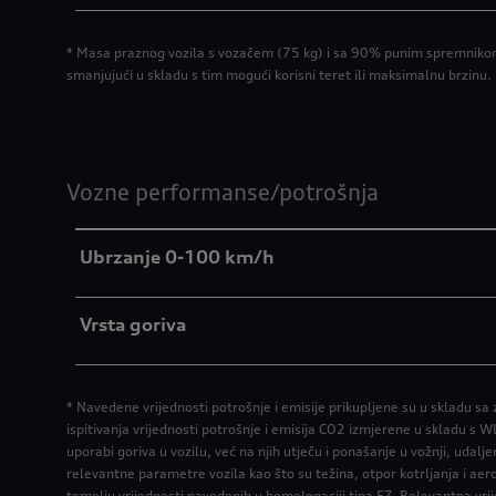
* Masa praznog vozila s vozačem (75 kg) i sa 90% punim spremnikom 
smanjujući u skladu s tim mogući korisni teret ili maksimalnu brzinu.
Vozne performanse/potrošnja
Ubrzanje 0-100 km/h
Vrsta goriva
* Navedene vrijednosti potrošnje i emisije prikupljene su u skladu s
ispitivanja vrijednosti potrošnje i emisija CO2 izmjerene u skladu s
uporabi goriva u vozilu, već na njih utječu i ponašanje u vožnji, udal
relevantne parametre vozila kao što su težina, otpor kotrljanja i aer
temelju vrijednosti navedenih u homologaciji tipa EZ. Relevantna vri