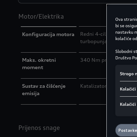
Motor/Elektrika
Ova stranic
bi se osigu
nastavku mo
Redni 4-cilindrični ben
Konfiguracija motora
kolačiće o
turbopunjačem na ispuš
Slobodni st
Društvo Por
Maks. okretni
340 Nm pri 2000 - 40
informacij
moment
pronaći na
Strogo 
Napomena 
GDPR-a:
Go
Sustav za čišćenje
Katalizator, lambda sond
Kolačići
kolačić. Ne
emisija
osobne pod
kolačića u 
Kolačići
također pr
skladu s č
postavljen
Prijenos snage
dnu web st
Postavke