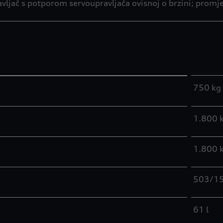
vljač s potporom servoupravljača ovisnoj o brzini; promj
750 kg
1.800 
1.800 
503/15
61 l