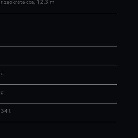
er zaokreta cca. 12,3 m
kg
kg
34 l