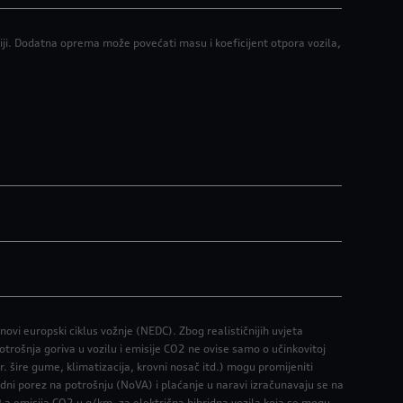
i. Dodatna oprema može povećati masu i koeficijent otpora vozila,
vi europski ciklus vožnje (NEDC). Zbog realističnijih uvjeta
trošnja goriva u vozilu i emisije CO2 ne ovise samo o učinkovitoj
r. šire gume, klimatizacija, krovni nosač itd.) mogu promijeniti
rdni porez na potrošnju (NoVA) i plaćanje u naravi izračunavaju se na
-a emisija CO2 u g/km, za električna hibridna vozila koja se mogu