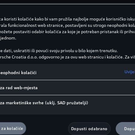
a koristi kolačiće kako bi vam pružila najbolje moguće korisničko isk
rala funkcionalnost web stranice, postavljeni su strogo neophodni kola
žete postaviti odabir kolačića za koje je potreban pristanak ili prihva
zinski motor s izravnim ubrizgavanjem, regulacijom lambd
djednom.
ne plinove
e dati, uskratiti ili povući svoju privolu u bilo kojem trenutku.
sche Croatia d.o.o. odgovorno je za ovu web stranicu i kolačiće. Za vi
00 min
a o kolačićima (kao i dobavljačima) pogledajte postavke kolačića koj
 dnu web stranice ili u Smjernicama za kolačiće.
Uvije
neophodni kolačići
o prijenosu podataka u skladu s člankom 49. stavkom 1. točkom
ogle Analytics se, između ostalog, koristi kao marketinški kolačić i an
a, benzinski filtar za čestice
 za rad web-mjesta
 može se isključiti da će Google Ireland, kao naš ugovorni partner, pros
atke u SAD (posebno tamošnjem Google LLC-u). Ako dopustite postav
marketinške svrhe ili kolačića izvedbe i za pružatelje usluga iz SAD-a,
 za marketinške svrhe (uklj. SAD pružatelji)
istajete na prijenos osobnih podataka sadržanih u odgovarajućim kol
lankom 49. stavkom 1. točkom (a) GDPR-a. Pojedinosti o kolačićima koj
i za potrebe Google Analyticsa mogu se pronaći u Smjernicama za kol
ranice.
 za kolačiće
Dopusti odabrano
Dopus