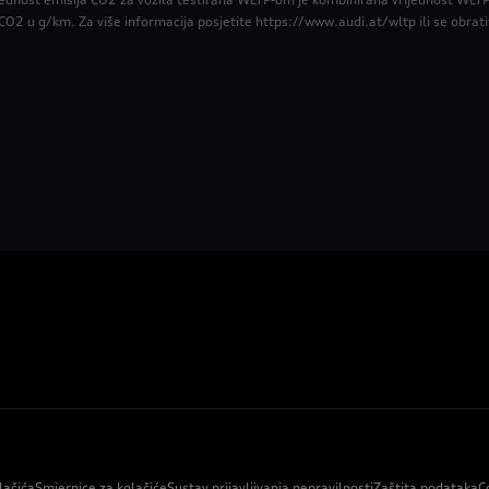
 CO2 u g/km. Za više informacija posjetite https://www.audi.at/wltp ili se obra
lačića
Smjernice za kolačiće
Sustav prijavljivanja nepravilnosti
Zaštita podataka
C