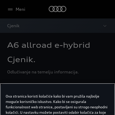
Meni
Cjenik
A6 allroad e-hybrid
Cjenik.
Odlučivanje na temelju informacija.
A6 allroad e-hybrid
Ova stranica koristi kolačiće kako bi vam pružila najbolje
moguće korisničko iskustvo. Kako bi se osigurala
funkcionalnost web stranice, postavljeni su strogo neophodni
A6 allroad quattro e-hybrid 270 kW
kolačići. U nastavku možete postaviti odabir kolačića za koje
S tr