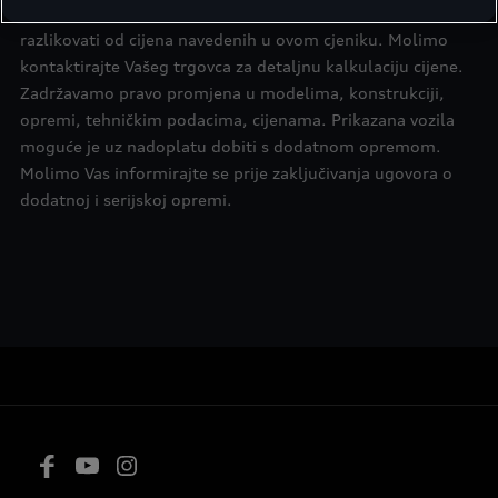
maloprodajne cijene svakog pojedinog trgovca mogu
razlikovati od cijena navedenih u ovom cjeniku. Molimo
kontaktirajte Vašeg trgovca za detaljnu kalkulaciju cijene.
Zadržavamo pravo promjena u modelima, konstrukciji,
opremi, tehničkim podacima, cijenama. Prikazana vozila
moguće je uz nadoplatu dobiti s dodatnom opremom.
Molimo Vas informirajte se prije zaključivanja ugovora o
dodatnoj i serijskoj opremi.