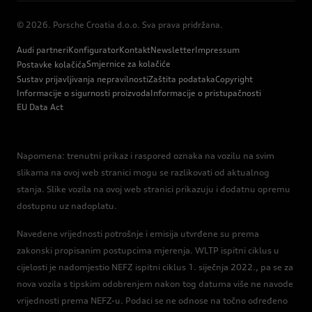
© 2026. Porsche Croatia d.o.o. Sva prava pridržana.
Audi partneri
Konfigurator
Kontakt
Newsletter
Impressum
Smjernice za kolačiće
Postavke kolačića
Sustav prijavljivanja nepravilnosti
Zaštita podataka
Copyright
Informacije o sigurnosti proizvoda
Informacije o pristupačnosti
EU Data Act
Napomena: trenutni prikaz i raspored oznaka na vozilu na svim
slikama na ovoj web stranici mogu se razlikovati od aktualnog
stanja. Slike vozila na ovoj web stranici prikazuju i dodatnu opremu
dostupnu uz nadoplatu.
Navedene vrijednosti potrošnje i emisija utvrđene su prema
zakonski propisanim postupcima mjerenja. WLTP ispitni ciklus u
cijelosti je nadomjestio NEFZ ispitni ciklus 1. siječnja 2022., pa se za
nova vozila s tipskim odobrenjem nakon tog datuma više ne navode
vrijednosti prema NEFZ-u. Podaci se ne odnose na točno određeno