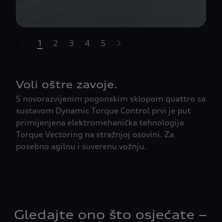
1
2
3
4
5
t-highlights.skipLinkText__
Voli oštre zavoje.
S novorazvijenim pogonskim sklopom quattro sa
sustavom Dynamic Torque Control prvi je put
primijenjena elektromehanička tehnologija
Torque Vectoring na stražnjoj osovini. Za
posebno agilnu i suverenu vožnju.
Gledajte ono što osjećate –