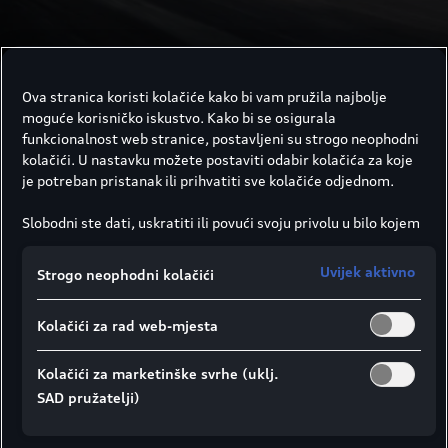
Ova stranica koristi kolačiće kako bi vam pružila najbolje
moguće korisničko iskustvo. Kako bi se osigurala
funkcionalnost web stranice, postavljeni su strogo neophodni
kolačići. U nastavku možete postaviti odabir kolačića za koje
je potreban pristanak ili prihvatiti sve kolačiće odjednom.
Tehnologija i
Slobodni ste dati, uskratiti ili povući svoju privolu u bilo kojem
digitalizacija
trenutku.
Društvo Porsche Croatia d.o.o. odgovorno je za ovu web
Uvijek aktivno
Strogo neophodni kolačići
stranicu i kolačiće. Za više informacija o kolačićima (kao i
Dizajn i oprema
dobavljačima) pogledajte postavke kolačića koje možete
Kolačići za rad web-mjesta
pronaći na dnu web stranice ili u Smjernicama za kolačiće.
Napomena o prijenosu podataka u skladu s člankom 49.
stavkom 1. točkom (a) GDPR-a:
Google Analytics se, između
Za RS vozače.
Kolačići za marketinške svrhe (uklj.
ostalog, koristi kao marketinški kolačić i analitički kolačić. Ne
SAD pružatelji)
može se isključiti da će Google Ireland, kao naš ugovorni
Plug-in hibridni pogon spaja 2,9 l V6 TFSI motor¹
partner, proslijediti osobne podatke u SAD (posebno
i e-motor za čisti užitak u vožnji. Funkcija Boost i