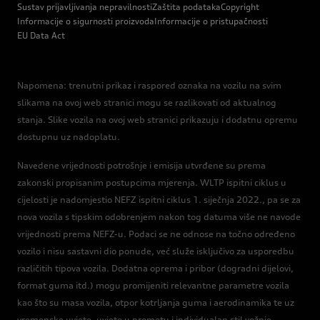
Sustav prijavljivanja nepravilnosti
Zaštita podataka
Copyright
Informacije o sigurnosti proizvoda
Informacije o pristupačnosti
EU Data Act
Napomena: trenutni prikaz i raspored oznaka na vozilu na svim
slikama na ovoj web stranici mogu se razlikovati od aktualnog
stanja. Slike vozila na ovoj web stranici prikazuju i dodatnu opremu
dostupnu uz nadoplatu.
Navedene vrijednosti potrošnje i emisija utvrđene su prema
zakonski propisanim postupcima mjerenja. WLTP ispitni ciklus u
cijelosti je nadomjestio NEFZ ispitni ciklus 1. siječnja 2022., pa se za
nova vozila s tipskim odobrenjem nakon tog datuma više ne navode
vrijednosti prema NEFZ-u. Podaci se ne odnose na točno određeno
vozilo i nisu sastavni dio ponude, već služe isključivo za usporedbu
različitih tipova vozila. Dodatna oprema i pribor (dogradni dijelovi,
format guma itd.) mogu promijeniti relevantne parametre vozila
kao što su masa vozila, otpor kotrljanja guma i aerodinamika te uz
vremenske uvjete, uvjete u prometu i individualan stil vožnje