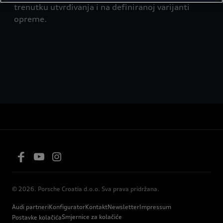
trenutku utvrđivanja i na definiranoj varijanti
opreme.
© 2026. Porsche Croatia d.o.o. Sva prava pridržana.
Audi partneri
Konfigurator
Kontakt
Newsletter
Impressum
Smjernice za kolačiće
Postavke kolačića