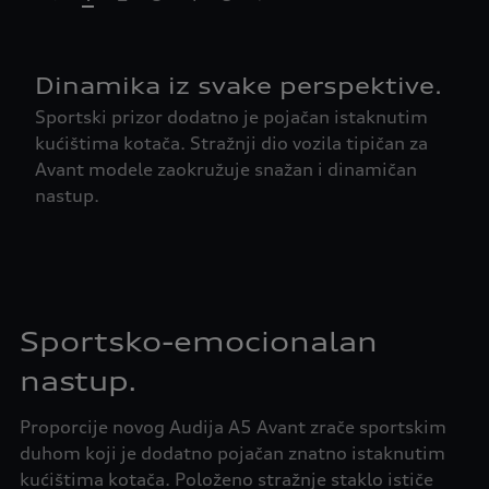
t-highlights.skipLinkText__
Dinamika iz svake perspektive.
Sportski prizor dodatno je pojačan istaknutim
kućištima kotača. Stražnji dio vozila tipičan za
Avant modele zaokružuje snažan i dinamičan
nastup.
Sportsko-emocionalan
nastup.
Proporcije novog Audija A5 Avant zrače sportskim
duhom koji je dodatno pojačan znatno istaknutim
kućištima kotača. Položeno stražnje staklo ističe