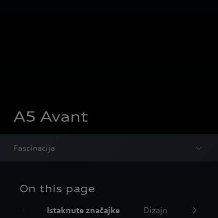
A5 Avant
Fascinacija
On this page
Istaknute značajke
Dizajn
Unutra