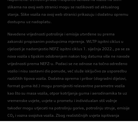
slikama na ovoj web stranici mogu se razlikovati od aktualnog
stanja. Slike vozila na ovoj web stranici prikazuju i dodatnu opremu
dostupnu uz nadoplatu.
Navedene vrijednosti potrošnje i emisija utvrđene su prema
zakonski propisanim postupcima mjerenja. WLTP ispitni ciklus u
cijelosti je nadomjestio NEFZ ispitni ciklus 1. siječnja 2022., pa se za
nova vozila s tipskim odobrenjem nakon tog datuma više ne navode
vrijednosti prema NEFZ-u. Podaci se ne odnose na točno određeno
vozilo i nisu sastavni dio ponude, već služe isključivo za usporedbu
različitih tipova vozila. Dodatna oprema i pribor (dogradni dijelovi,
format guma itd.) mogu promijeniti relevantne parametre vozila
kao što su masa vozila, otpor kotrljanja guma i aerodinamika te uz
vremenske uvjete, uvjete u prometu i individualan stil vožnje
također mogu utjecati na potrošnju goriva, potrošnju struje, emisije
CO₂ i vozna svojstva vozila. Zbog realističnijih uvjeta ispitivanja
vrijednosti potrošnje goriva i emisija CO₂ izmjerene prema WLTP-u u
mnogim su slučajevima veće od vrijednosti izmjerenih putem Novog
europskog ciklusa vožnje. Stoga nakon 1. rujna 2018. može doći do