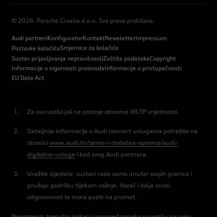
© 2026. Porsche Croatia d.o.o. Sva prava pridržana.
Audi partneri
Konfigurator
Kontakt
Newsletter
Impressum
Smjernice za kolačiće
Postavke kolačića
Sustav prijavljivanja nepravilnosti
Zaštita podataka
Copyright
Informacije o sigurnosti proizvoda
Informacije o pristupačnosti
EU Data Act
Za ovo vozilo još ne postoje obvezne WLTP vrijednosti.
Detaljnije informacije o Audi connect uslugama potražite na
stranici
www.audi.hr/servis-i-dodatna-oprema/audi-
digitalne-usluge
i kod svog Audi partnera.
Uvažite sljedeće: sustavi rade samo unutar svojih granica i
pružaju podršku tijekom vožnje. Vozač i dalje snosi
odgovornost te mora paziti na promet.
Napomena: trenutni prikaz i raspored oznaka na vozilu na svim